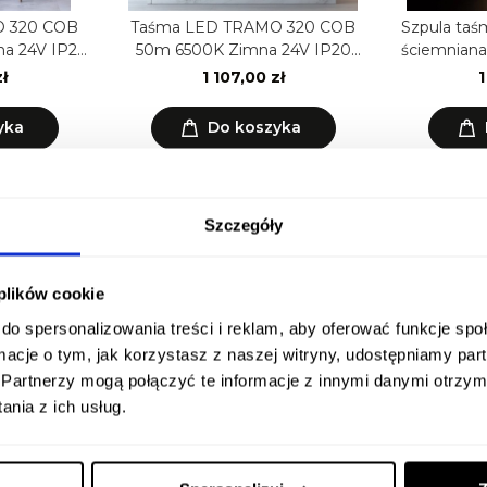
 320 COB
Taśma LED TRAMO 320 COB
Szpula ta
na 24V IP20
50m 6500K Zimna 24V IP20
ściemniana
emium
8mm Kobi Premium
z
ł
1 107,00 zł
1
yka
Do koszyka
Szczegóły
<
1
2
>
 plików cookie
do spersonalizowania treści i reklam, aby oferować funkcje sp
ormacje o tym, jak korzystasz z naszej witryny, udostępniamy p
 5
08
2026
Partnerzy mogą połączyć te informacje z innymi danymi otrzym
nii
.
12.06.2026
nia z ich usług.
e
.
Polecam s
tutaj
 kontakt ze
asortyment 
omoc w doborze
Polecam sprzedawcę.
przede ws
 strony osoby
Tomasz M.
jakość. Pona
ącej .
z 
 S.