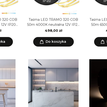
 320 COB
Taśma LED TRAMO 320 COB
Taśma LE
 12V IP20
50m 4000K neutralna 12V IP20
50m 6500
emium
8mm Kobi Premium
8mm 
ł
498,00 zł
yka
Do koszyka