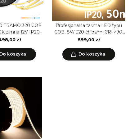
D TRAMO 320 COB
Profesjonalna taśma LED typu
K zimna 12V IP20
COB, 8W 320 chips/m, CRI >90,
Kobi Premium
24V, biala neutralna, 4000K, IP20,
498,00 zł
599,00 zł
50m
Do koszyka
Do koszyka