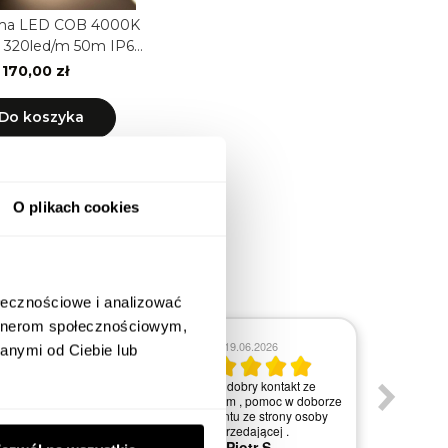
śma LED COB 4000K
 320led/m 50m IP65
ewnętrzna
 170,00 zł
Do koszyka
O plikach cookies
ołecznościowe i analizować
artnerom społecznościowym,
.06.2026
anymi od Ciebie lub
08.06.2026
przedawcę. Duży
Szybka dostawa, profesjonalne
w dobrych cenach i
Jestem
wsparcie przy doborze
zystkim porządna
obsługi
odpowiedniego oświetlenia.
dto wzorowy kontakt
M
Adam S.
klientem.