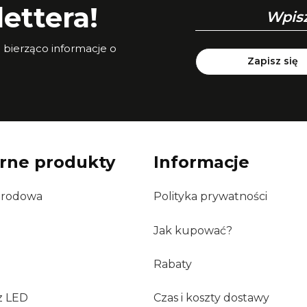
ettera!
a bierząco informacje o
Zapisz się
rne produkty
Informacje
grodowa
Polityka prywatności
Jak kupować?
Rabaty
z LED
Czas i koszty dostawy