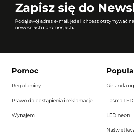
Zapisz się do Newsl
Podaj swój adres e-mail, jeżeli chcesz otrzymywać n
nowościach i promocjach.
Pomoc
Popula
Regulaminy
Girlanda o
Prawo do odstąpienia i reklamacje
Taśma LED
Wynajem
LED neon
Naświetlac