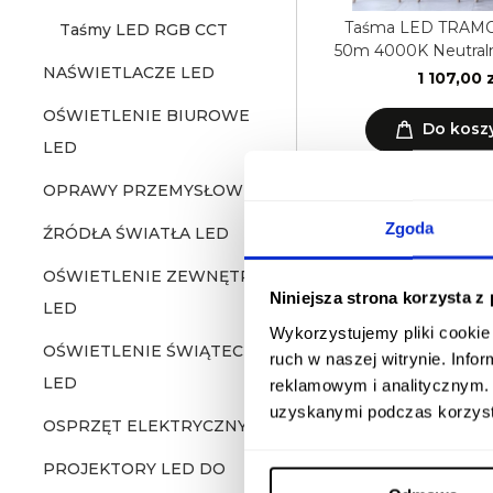
Taśma LED TRAMO
Taśmy LED RGB CCT
50m 4000K Neutral
NAŚWIETLACZE LED
8mm Kobi Pr
1 107,00 z
OŚWIETLENIE BIUROWE
Do kosz
LED
OPRAWY PRZEMYSŁOWE
Zgoda
ŹRÓDŁA ŚWIATŁA LED
OŚWIETLENIE ZEWNĘTRZNE
Niniejsza strona korzysta z
LED
Wykorzystujemy pliki cookie 
Świetnie!
OŚWIETLENIE ŚWIĄTECZNE
ruch w naszej witrynie. Inf
Ocena średnia 4.9 na
22.06.2026
19.06.
LED
reklamowym i analitycznym. 
Na podstawie
492 opi
uzyskanymi podczas korzysta
Sprawdź wszystkie opini
Świetny kontakt ze
Bardzo dobry
OSPRZĘT ELEKTRYCZNY
sprzedającym. Przed zakupem
sprzedającym , p
olecam
doradził mi, który produkt wybrać.
asortymentu ze
PROJEKTORY LED DO
Błyskawiczna dostawa. Polecam!
sprzedaj
Kinga Ł.
Piotr