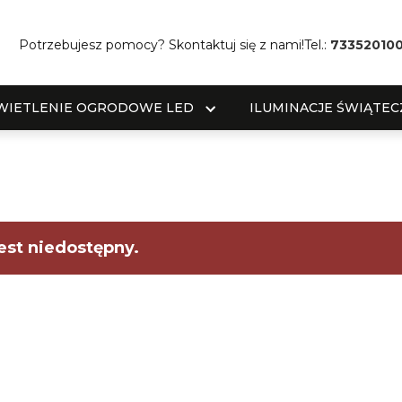
Potrzebujesz pomocy? Skontaktuj się z nami!
Tel.:
73352010
WIETLENIE OGRODOWE LED
ILUMINACJE ŚWIĄTEC
est niedostępny.