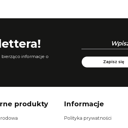
ettera!
a bierząco informacje o
Zapisz się
rne produkty
Informacje
grodowa
Polityka prywatności