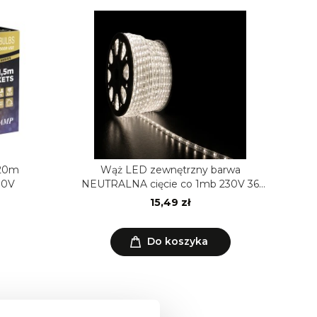
 20m
Wąż LED zewnętrzny barwa
30V
NEUTRALNA cięcie co 1mb 230V 36
diod/m horyzontalny
15,49 zł
Do koszyka