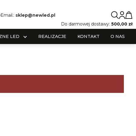
0
Email.:
sklep@newled.pl
Do darmowej dostawy:
500,00 zł
ZNE LED
REALIZACJE
KONTAKT
O NAS