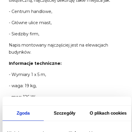
świąteczną, najczęściej dekoruję takie miejsca jak:
- Centrum handlowe,
- Główne ulice miast,
- Siedziby firm,
Napis montowany najczęściej jest na elewacjach
budynków.
Informacje techniczne:
- Wymiary 1 x 5 m,
- waga: 19 kg,
- moc: 126 W,
- zasilanie: 230 V,
Zgoda
Szczegóły
O plikach cookies
- ilość diod 1510.
Przedstawiona wizualizacja jest jedynie poglądowa, w