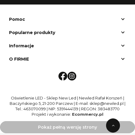
Pomoc
Popularne produkty
Informacje
O FIRMIE
Oświetlenie LED - Sklep New Led | Newled Rafał Korszeń |
Baczyńskiego 5, 21-200 Parczew | E-mail: sklep@newled.pl |
Tel.: 463070099 | NIP: 5391444139 | REGON: 383483770
Projekt i wykonanie:
Ecommercy.pl
Pokaż pełną wersję strony