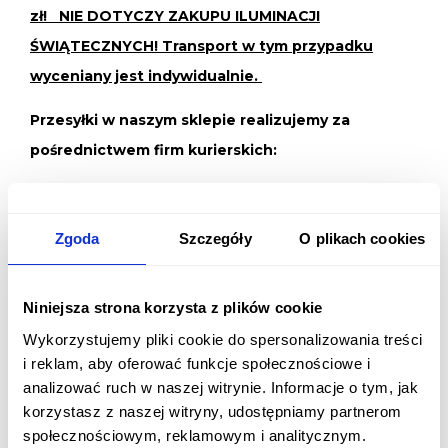
zł! NIE DOTYCZY ZAKUPU ILUMINACJI
ŚWIĄTECZNYCH! Transport w tym przypadku
wyceniany jest indywidualnie.
Przesyłki w naszym sklepie realizujemy za
pośrednictwem firm kurierskich:
Firmy kurierskiej
DPD
- czas dostawy maksymalnie 2
dni robocze, zazwyczaj na następny dzień roboczy.
Zgoda
Szczegóły
O plikach cookies
Firmy kurierskiej
Inpost
- czas dostawy maksymalnie 2
dni robocze, zazwyczaj na następny dzień roboczy.
Niniejsza strona korzysta z plików cookie
Wykorzystujemy pliki cookie do spersonalizowania treści
Firmy kurierskiej paczkomaty inpost - czas dostawy
i reklam, aby oferować funkcje społecznościowe i
maksymalnie 2 dni robocze, zazwyczaj na następny
analizować ruch w naszej witrynie. Informacje o tym, jak
dzień roboczy.
korzystasz z naszej witryny, udostępniamy partnerom
społecznościowym, reklamowym i analitycznym.
Ważne:
wybierając
odbiór osobisty
w sklepie należy