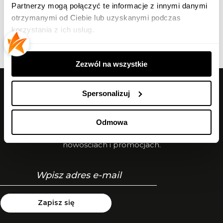
Partnerzy mogą połączyć te informacje z innymi danymi
upewnić się telefonicznie bądź poprzez email czy dany
otrzymanymi od Ciebie lub uzyskanymi podczas
produkt jest dostępny.
korzystania z ich usług.
Zezwól na wszystkie
Zapisz się do
Spersonalizuj
Newslettera!
Odmowa
Podaj swój adres e-mail, jeżeli chcesz
otrzymywać na bierząco informacje o
nowościach i promocjach.
Zapisz się