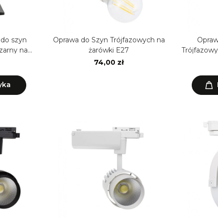
 do szyn
Oprawa do Szyn Trójfazowych na
Opraw
zarny na
żarówki E27
Trójfazow
U10
74,00 zł
yka