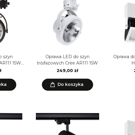
o szyn
Oprawa LED do szyn
Oprawa do
 AR111 15W
trójfazowych Cree AR111 15W
H
ł
249,00 zł
yka
Do koszyka