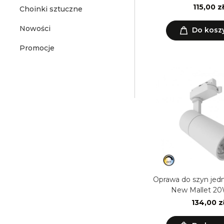
115,00 zł
Choinki sztuczne
Nowości
Do kosz
Promocje
Oprawa do szyn je
New Mallet 2
134,00 z