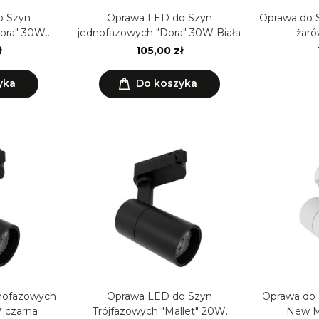
o Szyn
Oprawa LED do Szyn
Oprawa do S
Dora" 30W
jednofazowych "Dora" 30W Biała
żaró
ł
105,00 zł
yka
Do koszyka
dnofazowych
Oprawa LED do Szyn
Oprawa do 
 czarna
Trójfazowych "Mallet" 20W
New Ma