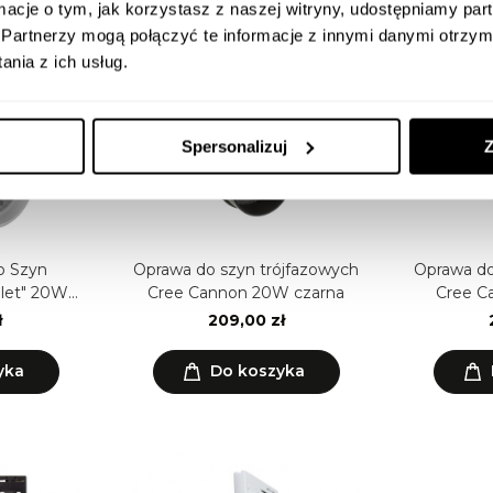
ormacje o tym, jak korzystasz z naszej witryny, udostępniamy p
Partnerzy mogą połączyć te informacje z innymi danymi otrzym
nia z ich usług.
Spersonalizuj
Z
o Szyn
Oprawa do szyn trójfazowych
Oprawa do
llet" 20W
Cree Cannon 20W czarna
Cree C
 CCT
ł
209,00 zł
yka
Do koszyka