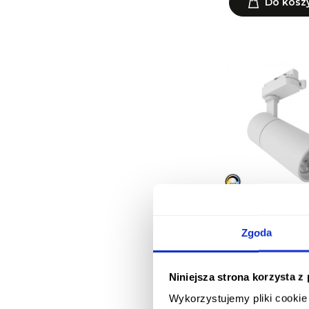
Do kosz
Oprawa do szyn je
New Mallet 3
Zgoda
154,00 z
Do kosz
Niniejsza strona korzysta z
Wykorzystujemy pliki cookie 