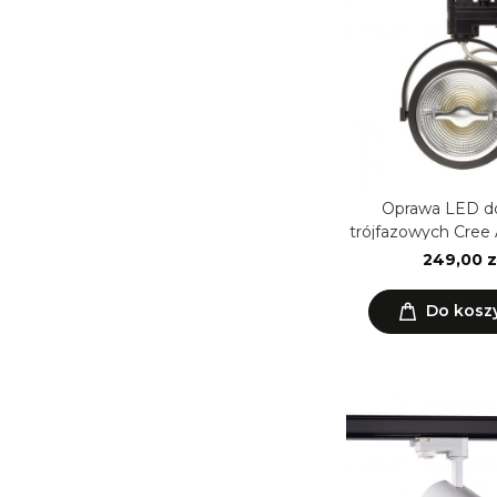
Oprawa LED d
trójfazowych Cree
czarna
249,00 z
Do kosz