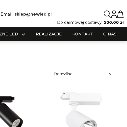
0
Email.:
sklep@newled.pl
Do darmowej dostawy:
500,00 zł
ZNE LED
REALIZACJE
KONTAKT
O NAS