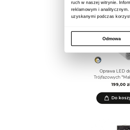
ruch w naszej witrynie. Inf
reklamowym i analitycznym. 
uzyskanymi podczas korzysta
Odmowa
Oprawa LED d
Trójfazowych "Ma
ściemnialna
199,00 z
Do kosz