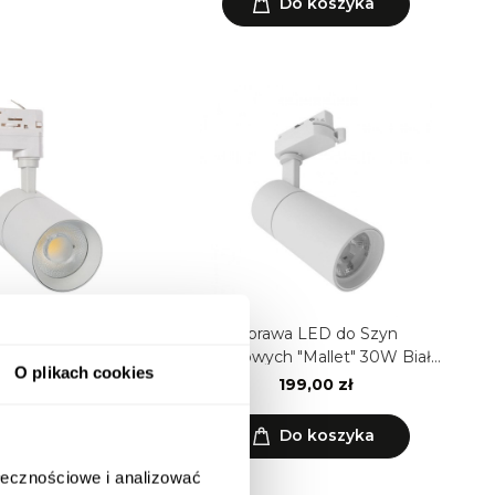
Do koszyka
a LED do Szyn
Oprawa LED do Szyn
h "Mallet" 20W Biała
Trójfazowych "Mallet" 30W Biała
O plikach cookies
ciemnialna
ściemnialna
179,00 zł
199,00 zł
Do koszyka
Do koszyka
ołecznościowe i analizować