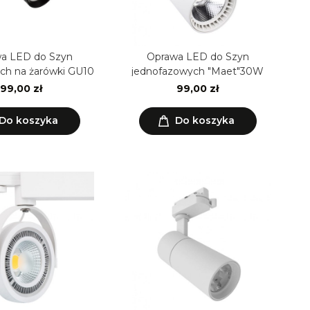
a LED do Szyn
Oprawa LED do Szyn
ych na żarówki GU10
jednofazowych "Maet"30W
99,00 zł
99,00 zł
Do koszyka
Do koszyka