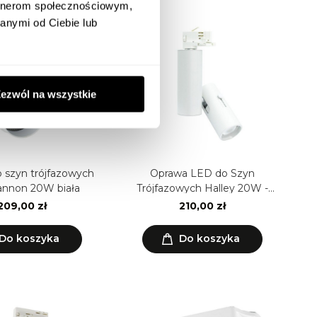
artnerom społecznościowym,
anymi od Ciebie lub
ezwól na wszystkie
 szyn trójfazowych
Oprawa LED do Szyn
annon 20W biała
Trójfazowych Halley 20W -
regulacja kąta światła UGR19
209,00 zł
210,00 zł
Do koszyka
Do koszyka