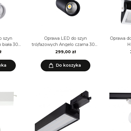
o szyn
Oprawa LED do szyn
Oprawa do
o biała 30W
trójfazowych Angelo czarna 30W
H
D
CCT LIFUD
ł
299,00 zł
yka
Do koszyka