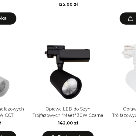
Czarna ściemnialna
125,00 zł
yka
dnofazowych
Oprawa LED do Szyn
Opraw
0W CCT
Trójfazowych "Maet" 30W Czarna
Trójfazowy
ł
142,00 zł