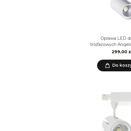
Oprawa LED d
trójfazowych Angel
CCT LIFU
299,00 z
Do kosz