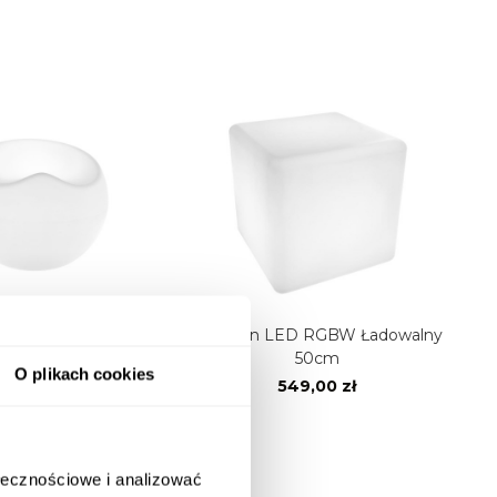
 LED RGBW Ładowalny
Sześcian LED RGBW Ładowalny
50cm
O plikach cookies
509,00 zł
549,00 zł
Do koszyka
ołecznościowe i analizować