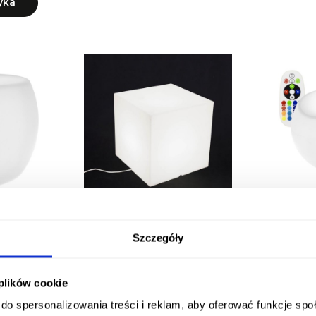
yka
D RGBW
Kubik Square
Fotel Puff
y
Szczegóły
ł
469,00 zł
yka
 plików cookie
do spersonalizowania treści i reklam, aby oferować funkcje sp