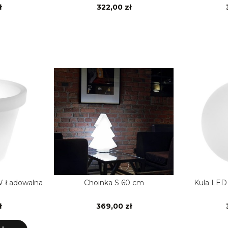
ł
322,00 zł
 Ładowalna
Choinka S 60 cm
Kula LED RGB
ł
369,00 zł