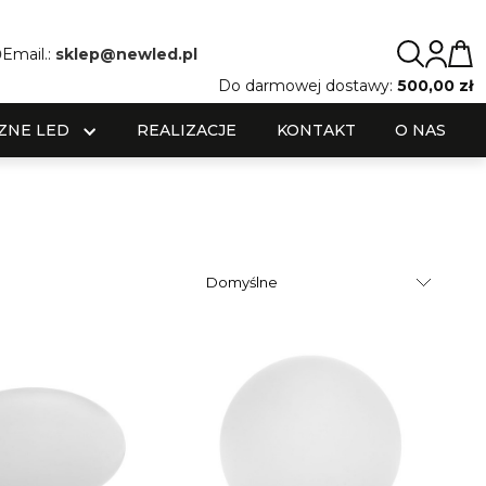
0
Email.:
sklep@newled.pl
Do darmowej dostawy:
500,00 zł
ZNE LED
REALIZACJE
KONTAKT
O NAS