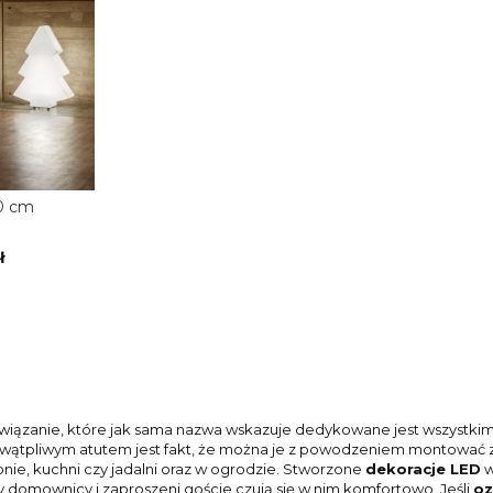
0 cm
ł
wiązanie, które jak sama nazwa wskazuje dedykowane jest wszystkim 
ewątpliwym atutem jest fakt, że można je z powodzeniem montować z
lonie, kuchni czy jadalni oraz w ogrodzie. Stworzone
dekoracje LED
w
 domownicy i zaproszeni goście czują się w nim komfortowo. Jeśli
oz