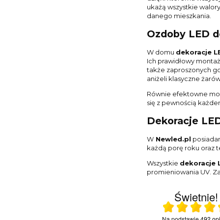
ukażą wszystkie walor
danego mieszkania.
Ozdoby LED do
W domu
dekoracje 
Ich prawidłowy montaż
także zaproszonych go
aniżeli klasyczne żarów
Równie efektowne mog
się z pewnością każde
Dekoracje LED
W
Newled.pl
posiadam
każdą porę roku oraz 
Wszystkie
dekoracje 
promieniowania UV. Za
Świetnie!
Ocena średnia 4.9 na
22.06.2026
19.06.
Na podstawie
492 opi