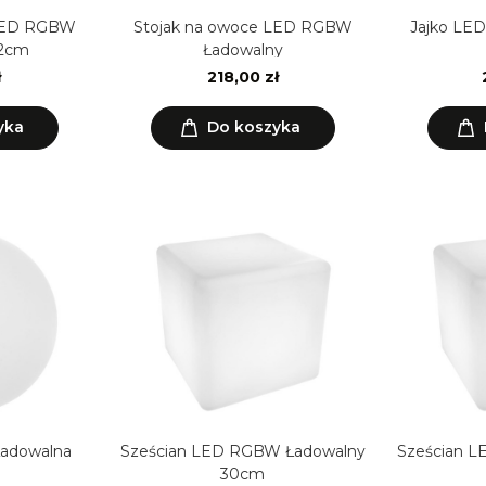
 LED RGBW
Stojak na owoce LED RGBW
Jajko LE
32cm
Ładowalny
ł
218,00 zł
yka
Do koszyka
Sześcian LED RGBW Ładowalny
Sześcian LED R
30cm