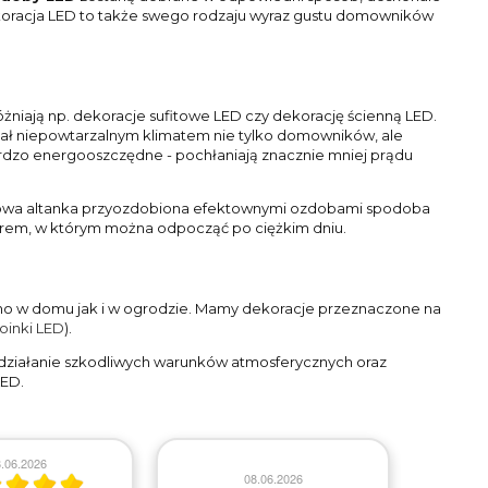
koracja LED to także swego rodzaju wyraz gustu domowników
niają np. dekoracje sufitowe LED czy dekorację ścienną LED.
ał niepowtarzalnym klimatem nie tylko domowników, ale
rdzo energooszczędne - pochłaniają znacznie mniej prądu
wa altanka przyozdobiona efektownymi ozdobami spodoba
orem, w którym można odpocząć po ciężkim dniu.
o w domu jak i w ogrodzie. Mamy dekoracje przeznaczone na
oinki LED
).
 działanie szkodliwych warunków atmosferycznych oraz
LED.
.06.2026
08.06.2026