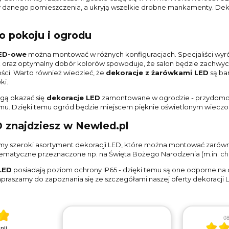
y danego pomieszczenia, a ukryją wszelkie drobne mankamenty. De
 pokoju i ogrodu
LED-owe
można montować w różnych konfiguracjach. Specjaliści wyróż
 oraz optymalny dobór kolorów spowoduje, że salon będzie zachwyc
ści. Warto również wiedzieć, że
dekoracje z żarówkami LED
są ba
ki.
ą okazać się
dekoracje LED
zamontowane w ogrodzie - przydomo
mu. Dzięki temu ogród będzie miejscem pięknie oświetlonym wiecz
 znajdziesz w Newled.pl
y szeroki asortyment dekoracji LED, które można montować zarówn
tematyczne przeznaczone np. na Święta Bożego Narodzenia (m.in.
ch
LED
posiadają poziom ochrony IP65 - dzięki temu są one odporne na
praszamy do zapoznania się ze szczegółami naszej oferty dekoracji 
 5
08
2026
nii
.