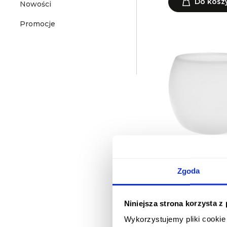
Do kosz
Nowości
Promocje
Fotel Cono LE
Ładowaln
Zgoda
449,00 z
Do kosz
Niniejsza strona korzysta z
Wykorzystujemy pliki cookie 