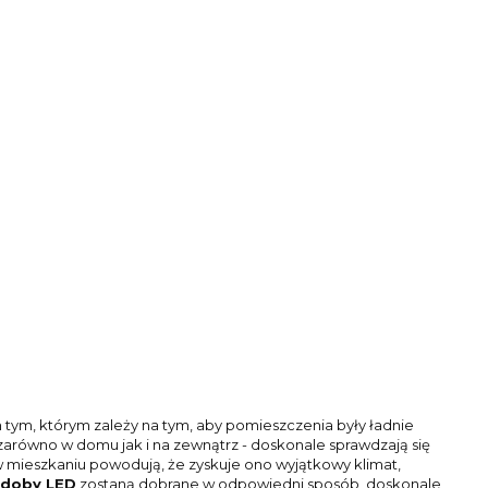
tym, którym zależy na tym, aby pomieszczenia były ładnie
arówno w domu jak i na zewnątrz - doskonale sprawdzają się
 mieszkaniu powodują, że zyskuje ono wyjątkowy klimat,
doby LED
zostaną dobrane w odpowiedni sposób, doskonale