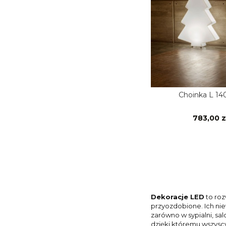
Choinka L 14
783,00 z
Dekoracje LED
to roz
przyozdobione. Ich ni
zarówno w sypialni, sa
dzięki któremu wszyscy