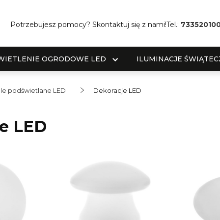
Potrzebujesz pomocy? Skontaktuj się z nami!
Tel.:
73352010
WIETLENIE OGRODOWE LED
ILUMINACJE ŚWIĄTEC
le podświetlane LED
Dekoracje LED
je LED