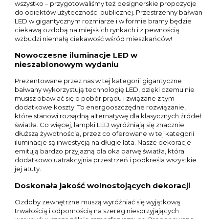
wszystko – przygotowaliśmy też designerskie propozycje
do obiektów użyteczności publicznej. Przestrzenny bałwan
LED w gigantycznym rozmiarze i w formie bramy będzie
ciekawą ozdobą na miejskich rynkach i z pewnością
wzbudzi niemałą ciekawość wśród mieszkańców!
Nowoczesne iluminacje LED w
nieszablonowym wydaniu
Prezentowane przez nas w tej kategorii gigantyczne
bałwany wykorzystują technologię LED, dzięki czemu nie
musisz obawiać się o pobór prądu i związane z tym
dodatkowe koszty. To energooszczędne rozwiązanie,
które stanowi rozsądną alternatywę dla klasycznych źródeł
światła. Co więcej, lampki LED wyróżniają się znacznie
dłuższą żywotnością, przez co oferowane w tej kategorii
iluminacje są inwestycją na długie lata. Nasze dekoracje
emitują bardzo przyjazną dla oka barwę światła, która
dodatkowo uatrakcyjnia przestrzeń i podkreśla wszystkie
jej atuty.
Doskonała jakość wolnostojących dekoracji
Ozdoby zewnętrzne muszą wyróżniać się wyjątkową
trwałością i odpornością na szereg niesprzyjających