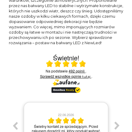
warunków, szczególnie atmosferycznych. Proponowane
przez nas bałwany LED to stabilne i wytrzymałe konstrukcje,
których nie uszkodzi wiatr, deszcz czy śnieg. Udostępniliśmy
nasze ozdoby w kilku ciekawych formach, dzięki czemu
dopasowanie odpowiedniej dekoracji nie będzie
wyzwaniem. Co więcej, mimo imponujących rozmiarów
ozdoby są łatwe w montażu i nie nastręczają trudności w
przechowywaniu ich po sezonie. Wybierz sprawdzone
rozwiązania – postaw na bałwany LED z NewLed!
Świetnie!
Ocena średnia 4.9 na 5
Na podstawie
492 opinii
.
Sprawdź wszystkie opinie
.
tutaj
22.06.2026
Świetny kontakt ze sprzedającym. Przed
Bard
zakupem doradził mi, który produkt wybrać.
pomoc w