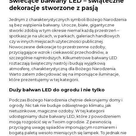
Świecące bałwany LED – świąteczne
dekoracje stworzone z pasją
Jednym z charakterystycznych symboli Bożego Narodzenia
są bez wątpienia bałwany. Urocze, białe, gigantyczne
stworki zdobią w tym okresie niemal każdą przestrzeń –
spotkasz je na ulicach, w parkach, galeriach handlowych
czy w innych miejscach użyteczności publicznej.
Nowoczesne dekoracje to przestrzenne ozdoby,
przyciągające wzrok i ciekawość przechodniów, a
szczególnie najmłodszych. Kilkumetrowe bałwany LED
roztaczają świąteczny nastrój i budują wyjątkową
atmosferę, charakterystyczną dla Bożego Narodzenia.
Warto zatem zdecydować się na imponujące iluminacje,
które prezentujemy w tej kategorii.
Duży bałwan LED do ogrodu i nie tylko
Podczas Bożego Narodzenia chętnie dekorujemy domy i
ogrody. Nic tak nie buduje odświętnego klimatu, jak
nietuzinkowe, magiczne ozdoby. W tej kategorii
udostępniamy duże bałwany LED, które z powodzeniem
mogą rozgościć się w Twoim ogrodzie. Z pewnością
przyciągną uwagę sąsiadów imponującym rozmiarem i
bogatą paletą wesoło mieniących się lampek. To jednak nie