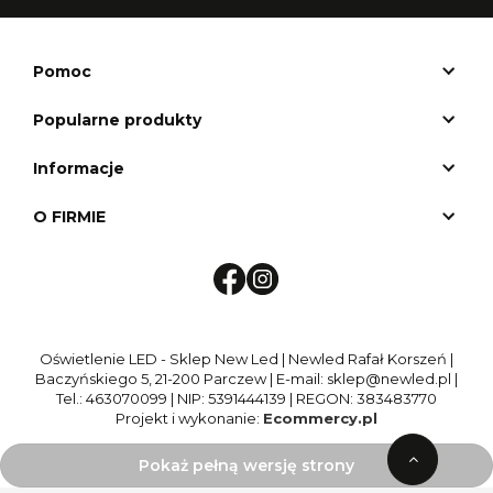
Pomoc
Popularne produkty
Informacje
O FIRMIE
Oświetlenie LED - Sklep New Led | Newled Rafał Korszeń |
Baczyńskiego 5, 21-200 Parczew | E-mail: sklep@newled.pl |
Tel.: 463070099 | NIP: 5391444139 | REGON: 383483770
Projekt i wykonanie:
Ecommercy.pl
Pokaż pełną wersję strony