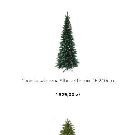
Choinka sztuczna Silhouette mix PE 240cm
1 529,00 zł