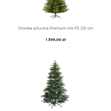
Choinka sztuczna Premium mix PE 210 cm
1 399,00 zł