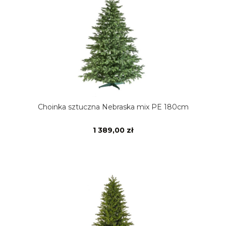
Choinka sztuczna Nebraska mix PE 180cm
1 389,00 zł