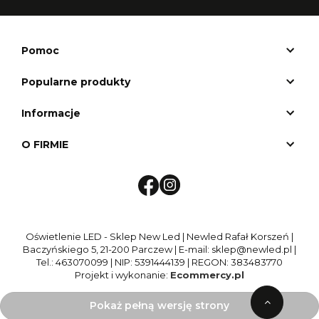
Pomoc
Popularne produkty
Informacje
O FIRMIE
Oświetlenie LED - Sklep New Led | Newled Rafał Korszeń |
Baczyńskiego 5, 21-200 Parczew | E-mail: sklep@newled.pl |
Tel.: 463070099 | NIP: 5391444139 | REGON: 383483770
Projekt i wykonanie:
Ecommercy.pl
Pokaż pełną wersję strony