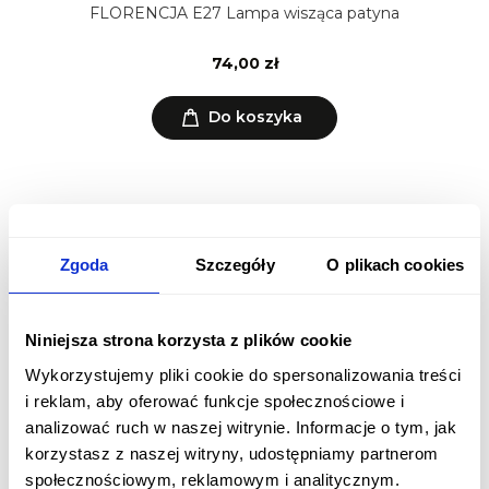
FLORENCJA E27 Lampa wisząca patyna
74,00 zł
Do koszyka
Lampy wiszące klasyczne
cechuje wyjątkowo elegancki
styl. Dostępne w naszym sklepie lampy wykonane są z
materiałów najwyższej jakości. Posiadają ochronę na
Zgoda
Szczegóły
O plikach cookies
poziomie IP43, zatem są odporne na trudne warunki
atmosferyczne oraz kurz i wodę. Z powodzeniem można
montować je w ogrodzie, na balkonie czy też na tarasie.
Niniejsza strona korzysta z plików cookie
Prawidłowe
oświetlenie ogrodu
to bardzo ważna
kwestia, w szczególności w okresie wiosenno-
Wykorzystujemy pliki cookie do spersonalizowania treści
letnim.
Lampy wiszące klasyczne
z pewnością zaspokoją
i reklam, aby oferować funkcje społecznościowe i
wszelkie Państwa oczekiwania. Ponadto są również
analizować ruch w naszej witrynie. Informacje o tym, jak
wyjątkowo proste w montażu.
korzystasz z naszej witryny, udostępniamy partnerom
Lampy wiszące klasyczne - idealne
społecznościowym, reklamowym i analitycznym.