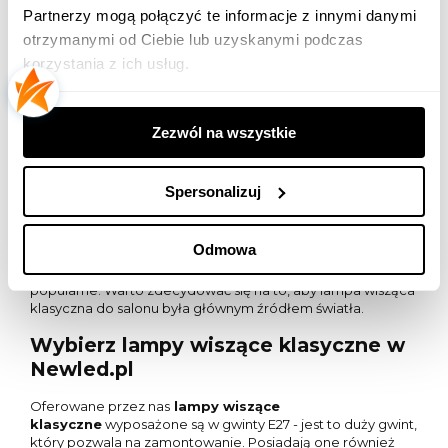
do ogrodu i na taras
Partnerzy mogą połączyć te informacje z innymi danymi
otrzymanymi od Ciebie lub uzyskanymi podczas
Lampy dostępne w naszym sklepie polecamy wszystkim
tym, którym zależy na tworzeniu klimatycznych,
korzystania z ich usług.
klasycznych aranżacji w swoim ogrodzie. Do ich oświetlenia
szczególnie polecamy żarówki LED - cechują się one
wysokim poziomem energooszczędności oraz wydajności.
Zezwól na wszystkie
Wzorowo radzą sobie z oświetleniem bardzo ciemnych
miejsc i pomieszczeń.
Ogrodowa altanka oświetlona za pomocą lamp wiszących
Spersonalizuj
z całą pewnością przypadnie do gustu zarówno
domownikom, jak i przybyłym gościom. Lampy można
zamontować także w salonie -
lampy wiszące
Odmowa
klasyczne
do salonu to doskonały pomysł na niebanalne
oświetlenie mieszkania. Jest to rozwiązanie coraz bardziej
popularne. Warto zdecydować się na to, aby lampa wisząca
klasyczna do salonu była głównym źródłem światła.
Wybierz lampy wiszące klasyczne w
Newled.pl
Oferowane przez nas
lampy wiszące
klasyczne
wyposażone są w gwinty E27 - jest to duży gwint,
który pozwala na zamontowanie. Posiadają one również