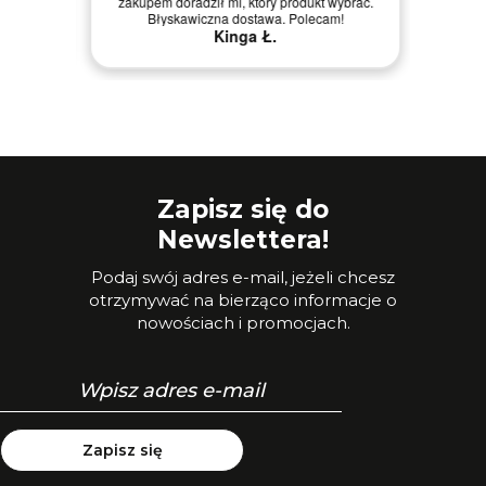
zakupem doradził mi, który produkt wybrać.
pomoc w
Błyskawiczna dostawa. Polecam!
Kinga Ł.
Zapisz się do
Newslettera!
Podaj swój adres e-mail, jeżeli chcesz
otrzymywać na bierząco informacje o
nowościach i promocjach.
Zapisz się