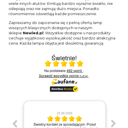
wiele innych atutów. Emitują bardzo wyraźne światło, nie
oślepiają oraz nie zajmują dużo miejsca. Ponadto
równomiernie oświetlają każde pomieszczenie.
Zapraszamy do zapoznania się z pełną ofertą lamp
wiszących klasycznych dostępnych w naszym
sklepie
Newled.pl
. Wszystkie dostępne u nas produkty
cechuje wyjątkowo wysoka jakość oraz bardzo atrakcyjna
cena. Każda lampa objęta jest dwuletnią gwarancją.
Świetnie!
Ocena średnia 4.9 na 5
Na podstawie
492 opinii
.
Sprawdź wszystkie opinie
.
tutaj
22.06.2026
Świetny kontakt ze sprzedającym. Przed
Bard