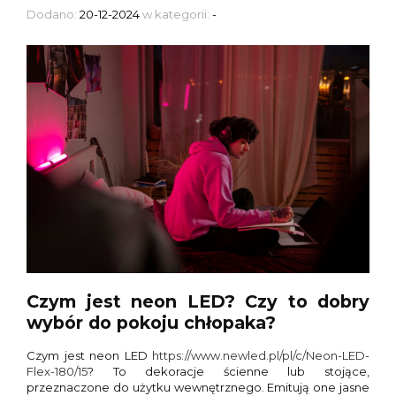
Dodano:
20-12-2024
w kategorii:
-
Czym jest neon LED? Czy to dobry
wybór do pokoju chłopaka?
Czym jest neon LED
https://www.newled.pl/pl/c/Neon-LED-
Flex-180/15
? To dekoracje ścienne lub stojące,
przeznaczone do użytku wewnętrznego. Emitują one jasne