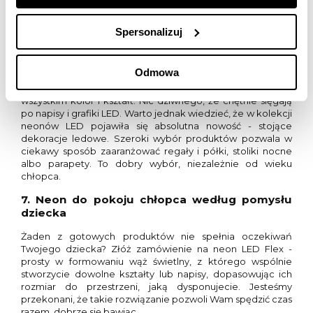
mix. Ponieważ w aranżacji pojawi się kilka produktów,
projektanci radzą, żeby grafiki LED uzupełniać ledowymi
napisami. Tak zaaranżowana ściana w pokoju dziecka
Spersonalizuj
będzie strzałem w dziesiątkę.
6. Stojące dekoracje LED
Odmowa
Dla dzieci (również tych starszych) liczy się przede
wszystkim kolor i kształt. Nic dziwnego, że chętnie sięgają
po napisy i grafiki LED. Warto jednak wiedzieć, że w kolekcji
neonów LED pojawiła się absolutna nowość - stojące
dekoracje ledowe. Szeroki wybór produktów pozwala w
ciekawy sposób zaaranżować regały i półki, stoliki nocne
albo parapety. To dobry wybór, niezależnie od wieku
chłopca.
7. Neon do pokoju chłopca według pomysłu
dziecka
Żaden z gotowych produktów nie spełnia oczekiwań
Twojego dziecka? Złóż zamówienie na neon LED Flex -
prosty w formowaniu wąż świetlny, z którego wspólnie
stworzycie dowolne kształty lub napisy, dopasowując ich
rozmiar do przestrzeni, jaką dysponujecie. Jesteśmy
przekonani, że takie rozwiązanie pozwoli Wam spędzić czas
razem, dobrze się bawiąc.