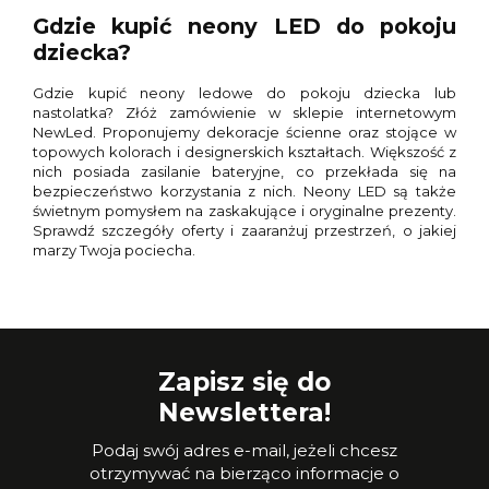
Gdzie kupić neony LED do pokoju
dziecka?
Gdzie kupić neony ledowe do pokoju dziecka lub
nastolatka? Złóż zamówienie w sklepie internetowym
NewLed. Proponujemy dekoracje ścienne oraz stojące w
topowych kolorach i designerskich kształtach. Większość z
nich posiada zasilanie bateryjne, co przekłada się na
bezpieczeństwo korzystania z nich. Neony LED są także
świetnym pomysłem na zaskakujące i oryginalne prezenty.
Sprawdź szczegóły oferty i zaaranżuj przestrzeń, o jakiej
marzy Twoja pociecha.
Zapisz się do
Newslettera!
Podaj swój adres e-mail, jeżeli chcesz
otrzymywać na bierząco informacje o