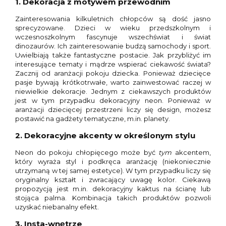
1. Dekoracja z motywem przewodnim
Zainteresowania kilkuletnich chłopców są dość jasno
sprecyzowane. Dzieci w wieku przedszkolnym i
wczesnoszkolnym fascynuje wszechświat i świat
dinozaurów. Ich zainteresowanie budzą samochody i sport.
Uwielbiają także fantastyczne postacie. Jak przybliżyć im
interesujące tematy i mądrze wspierać ciekawość świata?
Zacznij od aranżacji pokoju dziecka. Ponieważ dziecięce
pasje bywają krótkotrwałe, warto zainwestować raczej w
niewielkie dekoracje. Jednym z ciekawszych produktów
jest w tym przypadku dekoracyjny neon. Ponieważ w
aranżacji dziecięcej przestrzeni liczy się design, możesz
postawić na gadżety tematyczne, m.in. planety.
2. Dekoracyjne akcenty w określonym stylu
Neon do pokoju chłopięcego może być
tym
akcentem,
który wyraża styl i podkręca aranżację (niekoniecznie
utrzymaną w tej samej estetyce). W tym przypadku liczy się
oryginalny kształt i zwracający uwagę kolor. Ciekawą
propozycją jest m.in. dekoracyjny kaktus na ścianę lub
stojąca palma. Kombinacja takich produktów pozwoli
uzyskać niebanalny efekt.
3. Insta-wnętrze