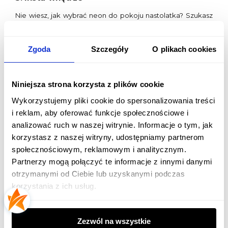
Nie wiesz, jak wybrać neon do pokoju nastolatka? Szukasz
inspiracji wnętrzarskich, adresowanych do bezpośrednio do
młodych ludzi? Zanim sięgniesz po neon ledowy lub inne
modne rozwiązania, zobacz, jak prezentują się topowe
Zgoda
Szczegóły
O plikach cookies
insta-wnętrza. Być może najlepszym wyborem będą napisy
na ścianie?
4. Napisy ledowe do pokoju nastolatka
Niniejsza strona korzysta z plików cookie
Neon do pokoju nastolatka to częsty wybór. Delikatne
Wykorzystujemy pliki cookie do spersonalizowania treści
światło wprowadza harmonię, a kształt i kolor dekoracji
i reklam, aby oferować funkcje społecznościowe i
wskazują na styl i zainteresowania młodego człowieka. Jak
zadbać o bezpieczeństwo dziecka, równocześnie
analizować ruch w naszej witrynie. Informacje o tym, jak
aranżując przestrzeń, która je zachwyci? Skuś się na napisy
korzystasz z naszej witryny, udostępniamy partnerom
LED, które sprawdzą się niezależnie od preferowanego
społecznościowym, reklamowym i analitycznym.
stylu. Dekoracje neonowe "dream", "love" oraz "hello" to
tylko niektóre z naszych topowych propozycji.
Partnerzy mogą połączyć te informacje z innymi danymi
otrzymanymi od Ciebie lub uzyskanymi podczas
5. Rozświetlona ściana zrobi wrażenie
korzystania z ich usług.
Ciekawą propozycją do pokoju chłopca są neony na ścianę.
Ledowe dekoracje można bowiem ze sobą łączyć, tworząc
zachwycające kompozycje. W tym przypadku można
Zezwól na wszystkie
postawić na jeden kolor lub zaszaleć i zdecydować się na