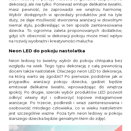
dekoracji, ale nie tylko. Ponieważ emituje delikatne światło,
masz pewność, że zaprowadzi we wnętrzu harmonię.
Wybór dostępnych w sprzedaży produktów jest na tyle
duży, że daje możliwość stworzenia aranżacji w dowolnym
niemal stylu, podkreślając w ten sposób zainteresowania
dziecka. To ogromna zaleta proponowanych dodatków,
gdyż ich obecność w dekoracji pokoju może mieć wpływ
na rozwój wyobraźni i kreatywności malucha.
Neon LED do pokoju nastolatka
Neon ledowy to świetny wybór do pokoju chłopaka bez
względu na wiek. Tego typu dekorację z całą pewnością
doceni także nastolatek. Dlaczego neon LED to dekoracja,
na którą warto się zgodzić? Po pierwsze, podobnie jak w
przypadku aranżacji pokoju dziecka, gadżet będzie
emitował delikatne światło, wprowadzając do wnętrza
spokój. Po drugie, szeroki wybór produktów LED pozwoli
odkryć własny styl i odtworzyć topowe instagramowe
aranżacje. Po trzecie, podkreśli i wrazi zainteresowania i
osobowość młodego człowieka, co w wieku nastoletnim
jest szczególnie ważne. Poza tym neon ledowy w pokoju
starszego dziecka będzie genialnym tłem do zdjęć.