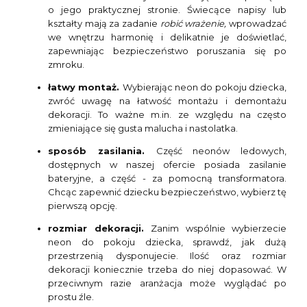
o jego praktycznej stronie. Świecące napisy lub
kształty mają za zadanie
robić wrażenie,
wprowadzać
we wnętrzu harmonię i delikatnie je doświetlać,
zapewniając bezpieczeństwo poruszania się po
zmroku.
łatwy montaż.
Wybierając neon do pokoju dziecka,
zwróć uwagę na łatwość montażu i demontażu
dekoracji. To ważne m.in. ze względu na często
zmieniające się gusta malucha i nastolatka.
sposób zasilania.
Część neonów ledowych,
dostępnych w naszej ofercie posiada zasilanie
bateryjne, a część - za pomocną transformatora.
Chcąc zapewnić dziecku bezpieczeństwo, wybierz tę
pierwszą opcję.
rozmiar dekoracji.
Zanim wspólnie wybierzecie
neon do pokoju dziecka, sprawdź, jak dużą
przestrzenią dysponujecie. Ilość oraz rozmiar
dekoracji koniecznie trzeba do niej dopasować. W
przeciwnym razie aranżacja może wyglądać po
prostu źle.