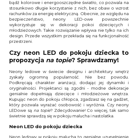
bądź kolorowe i energooszczędne światło, co pozwala na
stosunkowo długie korzystanie z nich, bez obaw o wzrost
rachunków za energię elektryczną. Obecnie, ze względu na
bezpieczeństwo, neony LED-owe powszechnie
wykorzystuje się w dekoracji pokoi dziecięcych i
młodzieżowych. Takie rozwiązanie wpływa nie tylko na ich
design. Przede wszystkim przekłada się na funkcjonalność
przestrzeni.
Czy neon LED do pokoju dziecka to
propozycja
na topie
? Sprawdzamy!
Neony ledowe w świecie designu i architektury wnętrz
zyskały ogromną popularność. Nie bez powodu.
Podkręcają charakter aranżacji, dodając jej dynamiki i
oryginalności. Projektanci są zgodni - modne dekoracje
genialnie dopełniają dziecięce i młodzieżowe wnętrza.
Kupując neon do pokoju chłopca, zgadzasz się na gadżet,
który pozwala wyrażać osobowość i wyróżnia. Czy neony
LEDowe są
na topie
? Zdecydowanie! Co więcej, tak samo
świetnie sprawdzą się w pokoju malucha i nastolatka.
Neon LED do pokoju dziecka
Neon ledowy w pokoju malucha to genialne uzupełnienie