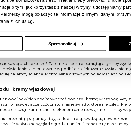
do spersonalizowania treści i reklam, aby oferować funkcje sp
atła. Nie zapomnij też o wizualnym charakterze aranżacji świetlnej. Z
ormacje o tym, jak korzystasz z naszej witryny, udostępniamy p
 Czytaj dalej – przygotowaliśmy dla Ciebie krótki poradnik.
Partnerzy mogą połączyć te informacje z innymi danymi otrzym
i wejściowych
nia z ich usług.
i wejściowych powinien być prawidłowo oświetlony, by ułatwić zar
iety zewnętrze zlokalizowane po obu stronach drzwi. Dobrym rozwiąza
 od tego, na jaką opcję się zdecydujesz, pamiętaj o tym, że oświetl
Spersonalizuj
Z
.
ętrzne elewacji
 ciekawej architekturze? Zatem koniecznie pamiętaj o tym, by wyeks
tać oświetlenie zamontowane w podbitce. Ciekawym rozwiązaniem j
 się na lampy ścienne. Montowane w równych odległościach od siebi
azdu i bramy wjazdowej
ietleniowej powinien obejmować też podjazd i bramę wjazdową. Aby
ażu np. naświetlacze LED. Emitują jasne światło, które nie oślepi k
modele z czujnikami ruchu. To ekonomiczne rozwiązanie – lampy włącz
ie prezentują się lampy stojące. Idealnie sprawdzą się nowoczesne 
orzystnie wpłyną na wygląd ogrodu. Pamiętaj jednak o tym, że lampy