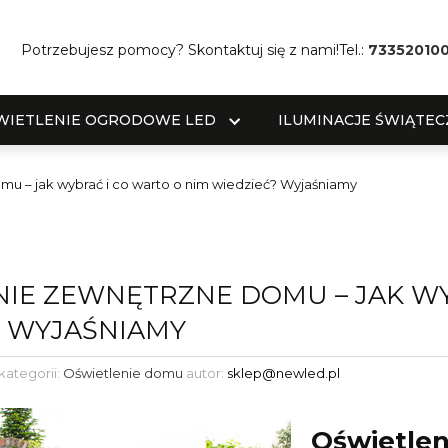
Potrzebujesz pomocy? Skontaktuj się z nami!
Tel.:
73352010
WIETLENIE OGRODOWE LED
ILUMINACJE ŚWIĄTEC
mu – jak wybrać i co warto o nim wiedzieć? Wyjaśniamy
IE ZEWNĘTRZNE DOMU – JAK WY
? WYJAŚNIAMY
kategorii:
Oświetlenie domu
autor:
sklep@newled.pl
Oświetlen