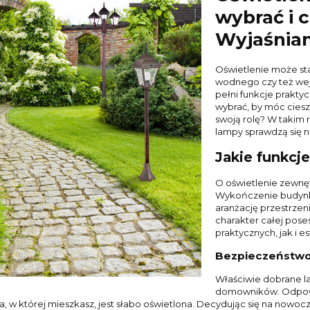
wybrać i 
Wyjaśnia
Oświetlenie może sta
wodnego czy też wejś
pełni funkcje prakty
wybrać, by móc ciesz
swoją rolę? W takim r
lampy sprawdzą się na
Jakie funkcj
O oświetlenie zewnęt
Wykończenie budynku
aranżację przestrze
charakter całej poses
praktycznych, jak i e
Bezpieczeństw
Właściwie dobrane l
domowników. Odpowie
ca, w której mieszkasz, jest słabo oświetlona. Decydując się na nowoc