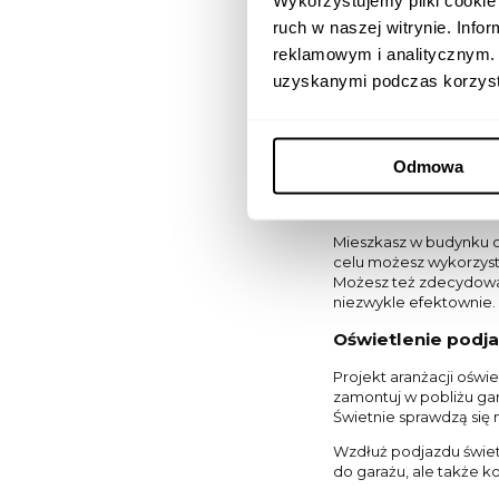
Wykorzystujemy pliki cookie 
gdzie potrzebujesz świ
ruch w naszej witrynie. Inf
prawidłowo rozmieścić?
reklamowym i analitycznym. 
Oświetlenie drzw
uzyskanymi podczas korzysta
Obszar w pobliżu drzw
sprawdzą się więc kink
możliwość. Niezależnie
Odmowa
oprawami na zewnątrz
Oświetlenie zewn
Mieszkasz w budynku o
celu możesz wykorzys
Możesz też zdecydować
niezwykle efektownie.
Oświetlenie podj
Projekt aranżacji ośw
zamontuj w pobliżu gar
Świetnie sprawdzą się 
Wzdłuż podjazdu świetn
do garażu, ale także k