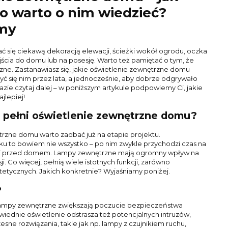
co warto o nim wiedzieć?
my
ć się ciekawą dekoracją elewacji, ścieżki wokół ogrodu, oczka
cia do domu lub na posesję. Warto też pamiętać o tym, że
czne. Zastanawiasz się, jakie oświetlenie zewnętrzne domu
yć się nim przez lata, a jednocześnie, aby dobrze odgrywało
azie czytaj dalej – w poniższym artykule podpowiemy Ci, jakie
jlepiej!
e pełni oświetlenie zewnętrzne domu?
rzne domu warto zadbać już na etapie projektu.
 to bowiem nie wszystko – po nim zwykle przychodzi czas na
ni przed domem. Lampy zewnętrzne mają ogromny wpływ na
ji. Co więcej, pełnią wiele istotnych funkcji, zarówno
stetycznych. Jakich konkretnie? Wyjaśniamy poniżej.
o
ampy zewnętrzne zwiększają poczucie bezpieczeństwa
dnie oświetlenie odstrasza też potencjalnych intruzów,
zesne rozwiązania, takie jak np. lampy z czujnikiem ruchu,