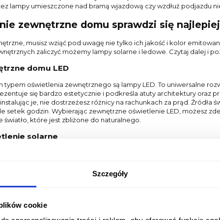
ez lampy umieszczone nad bramą wjazdową czy wzdłuż podjazdu nie 
enie zewnętrzne domu sprawdzi się najlepie
trzne, musisz wziąć pod uwagę nie tylko ich jakość i kolor emitowane
ętrznych zaliczyć możemy lampy solarne i ledowe. Czytaj dalej i po
nętrzne domu LED
m typem oświetlenia zewnętrznego są lampy LED. To uniwersalne roz
zentuje się bardzo estetycznie i podkreśla atuty architektury oraz p
 instalując je, nie dostrzeżesz różnicy na rachunkach za prąd. Źródła 
e setek godzin. Wybierając zewnętrzne oświetlenie LED, możesz zdec
światło, które jest zbliżone do naturalnego.
tlenie solarne
a oświetlenia LED są lampy solarne. Są zasilane energią słoneczną, c
uralnego mają znaczenie. Nie da się też ukryć, że dostępne na rynku
wagi na to, że lampy solarne pobierają energię z promieni słonecznych
Szczegóły
osty. Co więcej, można je zainstalować wszędzie tam, gdzie nie sprawd
ć oświetlenie zewnętrzne?
 plików cookie
e oświetlenie na zewnątrz domu sprawdzi się najlepiej? Zanim wybier