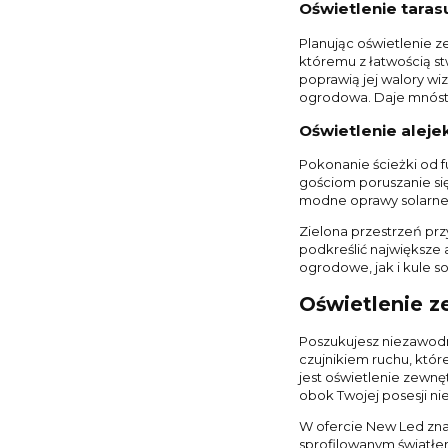
Oświetlenie taras
Planując oświetlenie z
któremu z łatwością st
poprawią jej walory wi
ogrodowa. Daje mnóst
Oświetlenie alejek
Pokonanie ścieżki od 
gościom poruszanie się
modne oprawy solarne 
Zielona przestrzeń pr
podkreślić największe 
ogrodowe, jak i kule so
Oświetlenie z
Poszukujesz niezawodn
czujnikiem ruchu, któr
jest oświetlenie zewn
obok Twojej posesji nie
W ofercie New Led zna
sprofilowanym światłe