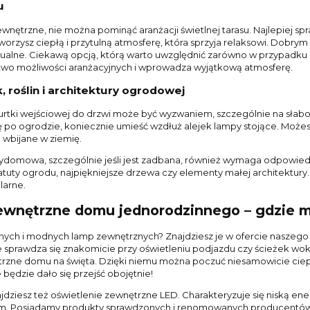
u
ewnętrzne, nie można pominąć aranżacji świetlnej tarasu. Najlepiej sp
worzysz ciepłą i przytulną atmosferę, która sprzyja relaksowi. Dobrym
zualne. Ciekawą opcją, którą warto uwzględnić zarówno w przypadku n
wo możliwości aranżacyjnych i wprowadza wyjątkową atmosferę.
, roślin i architektury ogrodowej
furtki wejściowej do drzwi może być wyzwaniem, szczególnie na słab
 po ogrodzie, koniecznie umieść wzdłuż alejek lampy stojące. Możesz
wbijane w ziemię.
zydomowa, szczególnie jeśli jest zadbana, również wymaga odpowie
atuty ogrodu, najpiękniejsze drzewa czy elementy małej architektury
larne.
ewnętrzne domu jednorodzinnego – gdzie m
ych i modnych lamp zewnętrznych? Znajdziesz je w ofercie naszego 
e sprawdza się znakomicie przy oświetleniu podjazdu czy ścieżek wo
ętrzne domu na święta. Dzięki niemu można poczuć niesamowicie ciep
 będzie dało się przejść obojętnie!
jdziesz też oświetlenie zewnętrzne LED. Charakteryzuje się niską e
m. Posiadamy produkty sprawdzonych i renomowanych producentów, k