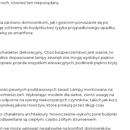
 ruch, również ten niepożądany.
wia zarówno domownikom, jak i gościom poruszanie się po
rogę od bramy do budynku bez ryzyka przypadkowego upadku.
arką ze smartfona.
charakter dekoracyjny. Choć bezpieczeństwo jest ważne, to
wiednio dopasowane lampy zewnętrzne mogą wydobyć piękno
e opraw, przede wszystkim elewacyjnych, podkreśli piękno bryły
ajomości pewnych podstawowych zasad. Lampy montowane na
omieszczeń. Wybierając modele dla siebie, zwróć uwagę na
m odporne na szereg niekorzystnych czynników, takich jak kurz,
okiej jakości tworzyw, które posłużą przez długi czas.
 do charakteru architektury. Nowocześnie wykończone budynki
podświetlane są ciepłym, często żółtym strumieniem.
mień nie może wpływać negatywnie na komfort domowników.