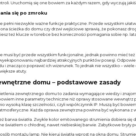
troli. Uruchomią się one bowiem za każdym razem, gdy wyczują jakiś
ania się po zmroku
e pełni niezwykle ważne funkcje praktyczne. Przede wszystkim ułat
tlona ścieżka do domu czy drzwi wejściowe sprawią, że pokonasz d
ziesz też klucze w torebce bez konieczności pomagania sobie np. lat
e musi być przede wszystkim funkcjonalne, jednak powinno mieć też 
o wyeksponowaniu najbardziej atrakcyjnych punktów posesji. Odpo
odu i znacząco poprawić ich wizerunek. To jednak nie wszystko – wiel
większe atuty.
zewnętrzne domu – podstawowe zasady
oświetlenia zewnętrznego domu to zadania wymagające wiedzy i zn
owiem inne parametry techniczne niż oprawy stosowane wewnątrz p
io wysoką klasę szczelności, czyli współczynnik IP. Muszą być bowie
 atmosferyczne. Każda oprawa zewnętrzna powinna być wykonana z wys
też barwa światła. Zwykle kolor emitowanego strumienia dobiera się
one światłem o chłodnej, nawet niebieskiej barwie. Zabytkowe bryły 
osób montażu lamp. Nie kieruj światła wprost na okna domu. Stru