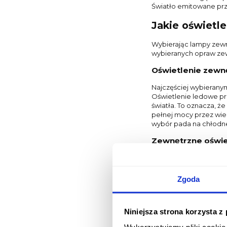
Światło emitowane prz
Jakie oświetl
Wybierając lampy zewnę
wybieranych opraw zewn
Oświetlenie zew
Najczęściej wybierany
Oświetlenie ledowe pre
światła. To oznacza, że
pełnej mocy przez wiel
wybór pada na chłodne 
Zewnętrzne oświe
Ciekawą alternatywą dl
ochrona środowiska nat
jedyne ich zalety. Z u
Zgoda
montaż jest banalnie pr
Jak rozmieści
Niniejsza strona korzysta z
Zastanawiasz się, jaki