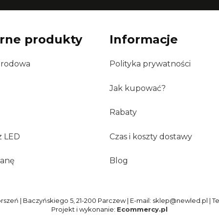
rne produkty
Informacje
grodowa
Polityka prywatności
Jak kupować?
Rabaty
z LED
Czas i koszty dostawy
ianę
Blog
szeń | Baczyńskiego 5, 21-200 Parczew | E-mail: sklep@newled.pl | T
Projekt i wykonanie:
Ecommercy.pl