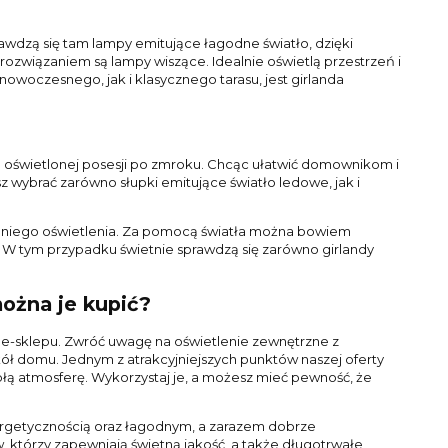
rawdzą się tam lampy emitujące łagodne światło, dzięki
 rozwiązaniem są lampy wiszące. Idealnie oświetlą przestrzeń i
owoczesnego, jak i klasycznego tarasu, jest girlanda
o oświetlonej posesji po zmroku. Chcąc ułatwić domownikom i
 wybrać zarówno słupki emitujące światło ledowe, jak i
dniego oświetlenia. Za pomocą światła można bowiem
. W tym przypadku świetnie sprawdzą się zarówno girlandy
ożna je kupić?
e-sklepu. Zwróć uwagę na oświetlenie zewnętrzne z
kół domu. Jednym z atrakcyjniejszych punktów naszej oferty
łą atmosferę. Wykorzystaj je, a możesz mieć pewność, że
nergetycznością oraz łagodnym, a zarazem dobrze
tórzy zapewniają świetną jakość, a także długotrwałe