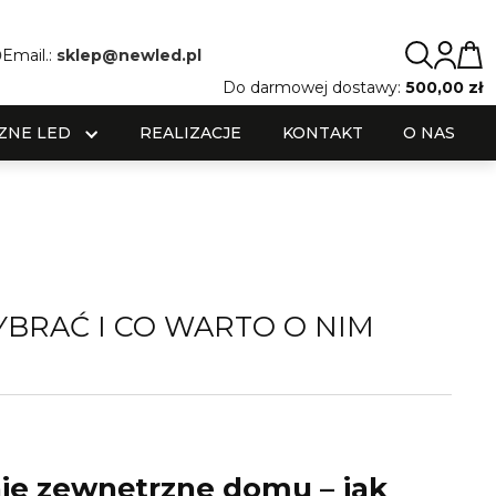
0
Email.:
sklep@newled.pl
Do darmowej dostawy:
500,00 zł
ZNE LED
REALIZACJE
KONTAKT
O NAS
BRAĆ I CO WARTO O NIM
ie zewnętrzne domu – jak