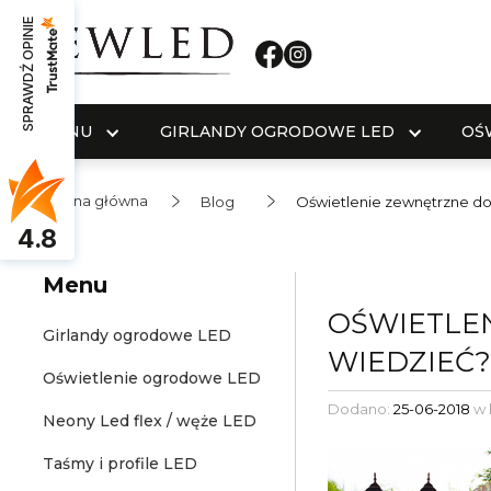
SPRAWDŹ OPINIE
MENU
GIRLANDY OGRODOWE LED
OŚ
Strona główna
Blog
Oświetlenie zewnętrzne do
4.8
Menu
OŚWIETLEN
Girlandy ogrodowe LED
WIEDZIEĆ
Oświetlenie ogrodowe LED
Dodano:
25-06-2018
w 
Neony Led flex / węże LED
Taśmy i profile LED