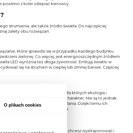
powinno z kolei oślepiać kierowcy.
j?
go strumienia, ale także źródło światła. Do najczęściej
znaj zalety obu rozwiązań.
wiązanie, które sprawdzi się w przypadku każdego budynku.
rzestrzeni zielonej. Co więcej, jest energooszczędnym źródłem
światła LED wyróżnia też długa żywotność. Emitują światło w
ydować się na strumień w ciepłej lub zimnej barwie. Częściej
o przekonuje m.in. użytkowników, dla których ekologia i
 oprawy mają bardzo dekoracyjny charakter. Nie są to jednak
, nie wymagają podłączenia do zasilania. Dzięki temu ich
O plikach cookies
ziłyby się klasyczne źródła światła.
zesz oprawy, przemyśl, które miejsca chcesz wyeksponować i