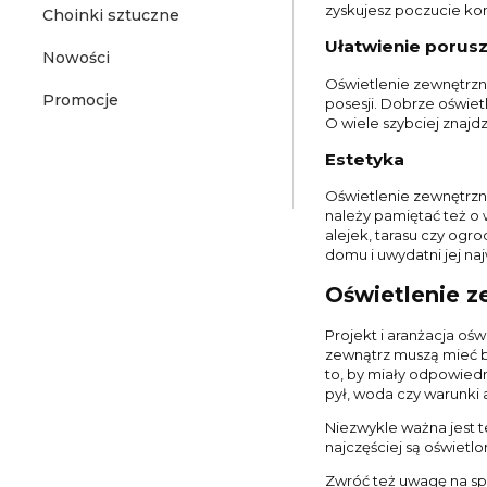
zyskujesz poczucie kon
Choinki sztuczne
Ułatwienie porusz
Nowości
Oświetlenie zewnętrzn
Promocje
posesji. Dobrze oświe
O wiele szybciej znajd
Estetyka
Oświetlenie zewnętrzn
należy pamiętać też 
alejek, tarasu czy ogr
domu i uwydatni jej naj
Oświetlenie 
Projekt i aranżacja 
zewnątrz muszą mieć b
to, by miały odpowiedn
pył, woda czy warunki
Niezwykle ważna jest 
najczęściej są oświetl
Zwróć też uwagę na sp