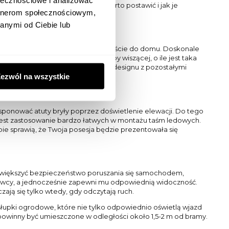
ołecznościowe i analizować
atem na jakie lampy zewnętrzne warto postawić i jak je
artnerom społecznościowym,
anymi od Ciebie lub
ówno domownikom, jak i gościom wejście do domu. Doskonale
niem jest też zamontowanie lampy wiszącej, o ile jest taka
enie musi być spójne pod względem designu z pozostałymi
ezwól na wszystkie
ponować atuty bryły poprzez doświetlenie elewacji. Do tego
est zastosowanie bardzo łatwych w montażu taśm ledowych.
e sprawią, że Twoja posesja będzie prezentowała się
 zwiększyć bezpieczeństwo poruszania się samochodem,
ierowcy, a jednocześnie zapewni mu odpowiednią widoczność.
ają się tylko wtedy, gdy odczytają ruch.
słupki ogrodowe, które nie tylko odpowiednio oświetlą wjazd
 powinny być umieszczone w odległości około 1,5-2 m od bramy.