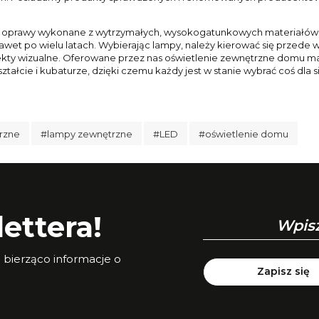
 oprawy wykonane z wytrzymałych, wysokogatunkowych materiałów, ta
 nawet po wielu latach. Wybierając lampy, należy kierować się przede 
ekty wizualne. Oferowane przez nas oświetlenie zewnętrzne domu m
ształcie i kubaturze, dzięki czemu każdy jest w stanie wybrać coś dla s
rzne
#lampy zewnętrzne
#LED
#oświetlenie domu
ettera!
a bierząco informacje o
Zapisz się