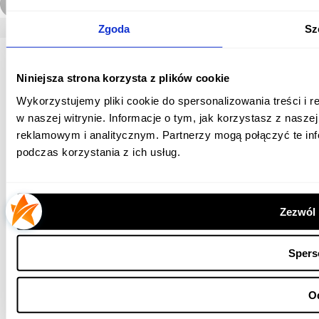
Pokaż pełną wersję strony
Sklep internetowy Shoper Premium
Zgoda
Sz
Niniejsza strona korzysta z plików cookie
Wykorzystujemy pliki cookie do spersonalizowania treści i 
w naszej witrynie. Informacje o tym, jak korzystasz z nasz
reklamowym i analitycznym. Partnerzy mogą połączyć te in
podczas korzystania z ich usług.
Zezwól 
Spers
O