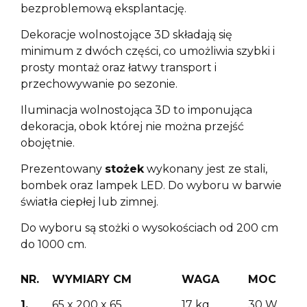
bezproblemową eksplantację.
Dekoracje wolnostojące 3D składają się
minimum z dwóch części, co umożliwia szybki i
prosty montaż oraz łatwy transport i
przechowywanie po sezonie.
Iluminacja wolnostojąca 3D to imponująca
dekoracja, obok której nie można przejść
obojętnie.
Prezentowany
stożek
wykonany jest ze stali,
bombek oraz lampek LED. Do wyboru w barwie
światła ciepłej lub zimnej.
Do wyboru są stożki o wysokościach od 200 cm
do 1000 cm.
NR.
WYMIARY CM
WAGA
MOC
1.
65 x 200 x 65
17 kg
30 W