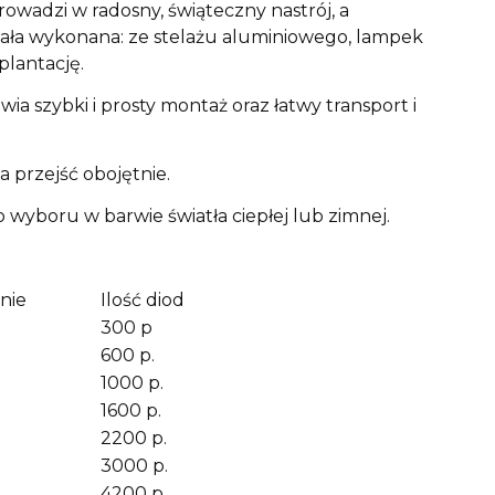
wadzi w radosny, świąteczny nastrój, a
tała wykonana: ze stelażu aluminiowego, lampek
plantację.
a szybki i prosty montaż oraz łatwy transport i
 przejść obojętnie.
Do wyboru w barwie światła ciepłej lub zimnej.
anie
Ilość diod
300 p
600 p.
1000 p.
1600 p.
2200 p.
3000 p.
4200 p.