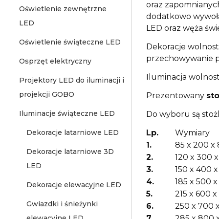
oraz zapomnianych
Oświetlenie zewnętrzne
dodatkowo wywoła 
LED
LED oraz węża świ
Oświetlenie świąteczne LED
Dekoracje wolnosto
przechowywanie p
Osprzęt elektryczny
Iluminacja wolnost
Projektory LED do iluminacji i
projekcji GOBO
Prezentowany
st
Iluminacje świąteczne LED
Do wyboru są stoż
Dekoracje latarniowe LED
Lp.
Wymiary
1.
85 x 200 x 
Dekoracje latarniowe 3D
2.
120 x 300 
LED
3.
150 x 400 x
4.
185 x 500 x
Dekoracje elewacyjne LED
5.
215 x 600 x
Gwiazdki i śnieżynki
6.
250 x 700 
elewacyjne LED
7.
285 x 800 