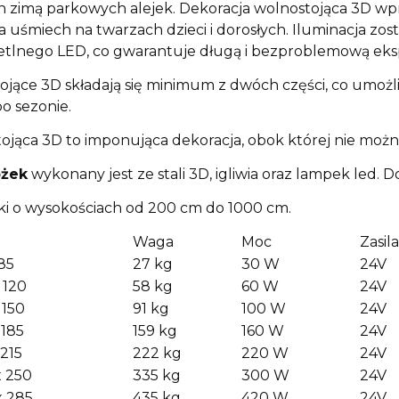
 zimą parkowych alejek. Dekoracja wolnostojąca 3D wpro
uśmiech na twarzach dzieci i dorosłych. Iluminacja zos
etlnego LED, co gwarantuje długą i bezproblemową eks
jące 3D składają się minimum z dwóch części, co umożliwi
o sezonie.
ojąca 3D to imponująca dekoracja, obok której nie można
ożek
wykonany jest ze stali 3D, igliwia oraz lampek led. 
ki o wysokościach od 200 cm do 1000 cm.
Waga
Moc
Zasil
85
27 kg
30 W
24V
x 120
58 kg
60 W
24V
 150
91 kg
100 W
24V
 185
159 kg
160 W
24V
 215
222 kg
220 W
24V
x 250
335 kg
300 W
24V
x 285
435 kg
420 W
24V