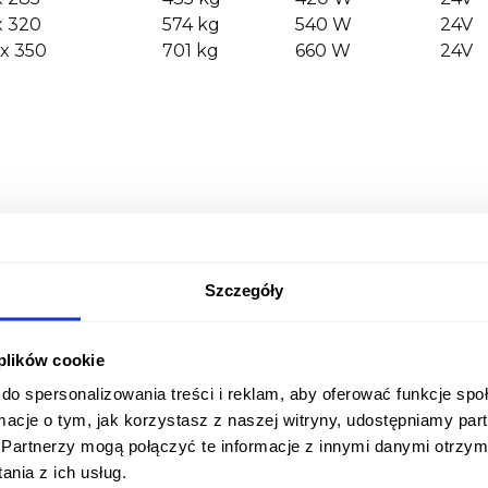
x 320
574 kg
540 W
24V
 x 350
701 kg
660 W
24V
Produkt nie posiada rec
Szczegóły
 plików cookie
do spersonalizowania treści i reklam, aby oferować funkcje sp
ormacje o tym, jak korzystasz z naszej witryny, udostępniamy p
Partnerzy mogą połączyć te informacje z innymi danymi otrzym
Opinie o produ
nia z ich usług.