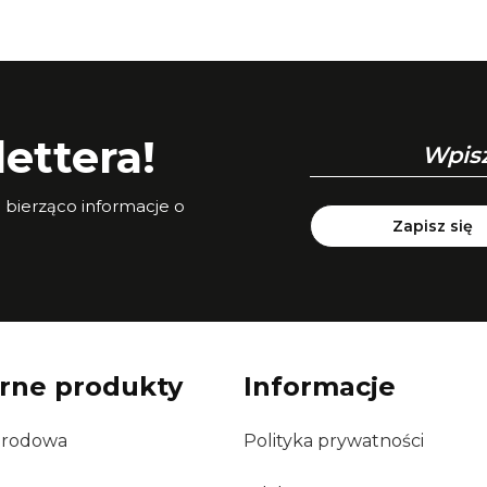
ettera!
a bierząco informacje o
Zapisz się
rne produkty
Informacje
grodowa
Polityka prywatności