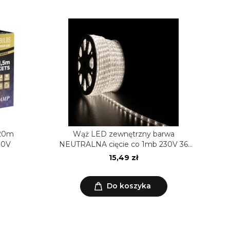
 20m
Wąż LED zewnętrzny barwa
30V
NEUTRALNA cięcie co 1mb 230V 36
diod/m horyzontalny
15,49 zł
Do koszyka