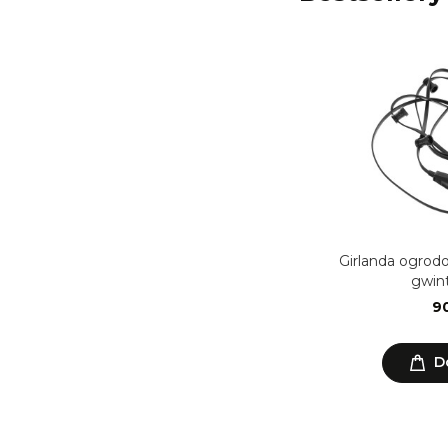
Girlanda ogrod
gwint
90
D