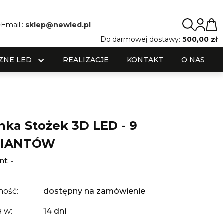
0
Email.:
sklep@newled.pl
Do darmowej dostawy:
500,00 zł
ZNE LED
REALIZACJE
KONTAKT
O NAS
nka Stożek 3D LED - 9
IANTÓW
nt:
-
ność:
dostępny na zamówienie
 w:
14 dni