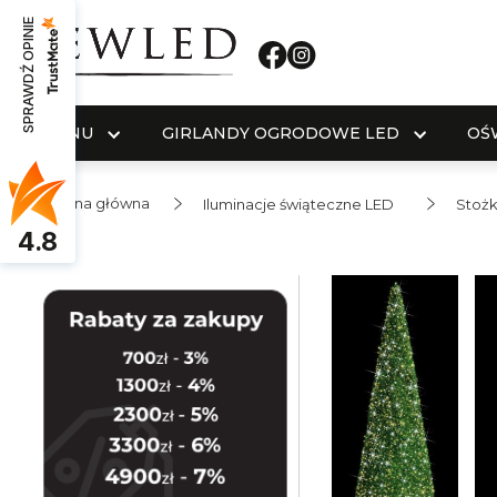
SPRAWDŹ OPINIE
MENU
GIRLANDY OGRODOWE LED
OŚ
Strona główna
Iluminacje świąteczne LED
Stożk
4.8