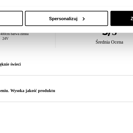
Spersonalizuj
Z
ELLENT
5
/
5
 400cm barwa zimna
24V
Średnia Ocena
ęknie świeci
eniu. Wysoka jakość produktu