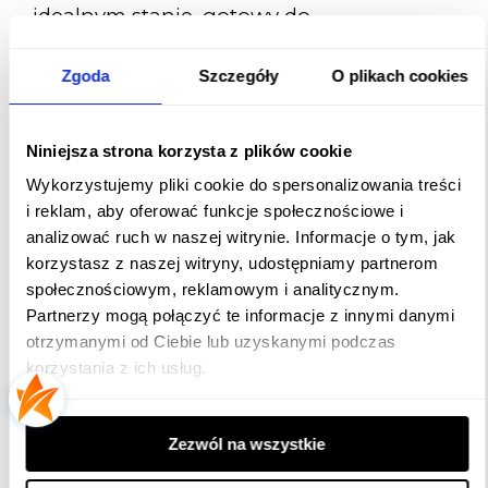
idealnym stanie, gotowy do
udekorowania Twojego wnętrza na
święta.
Zgoda
Szczegóły
O plikach cookies
Nasze
choinki sztuczne
są produkowane
w Polsce, co gwarantuje wysoką jakość
Niniejsza strona korzysta z plików cookie
oraz dbałość o każdy szczegół.
Wykorzystujemy pliki cookie do spersonalizowania treści
Wybierając nasze produkty, wspierasz
i reklam, aby oferować funkcje społecznościowe i
krajowy przemysł i masz pewność, że
analizować ruch w naszej witrynie. Informacje o tym, jak
choinka została wykonana z najlepszych
korzystasz z naszej witryny, udostępniamy partnerom
materiałów.
społecznościowym, reklamowym i analitycznym.
Partnerzy mogą połączyć te informacje z innymi danymi
otrzymanymi od Ciebie lub uzyskanymi podczas
korzystania z ich usług.
Dane techniczne
Wysokość choinki
Zezwól na wszystkie
270 cm