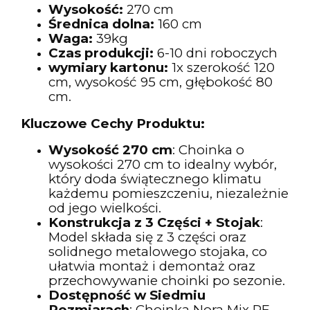
Wysokość:
270 cm
Średnica dolna:
160 cm
Waga:
39kg
Czas produkcji:
6-10 dni roboczych
wymiary kartonu:
1x szerokość 120
cm, wysokość 95 cm, głębokość 80
cm.
Kluczowe Cechy Produktu:
Wysokość 270 cm
: Choinka o
wysokości 270 cm to idealny wybór,
który doda świątecznego klimatu
każdemu pomieszczeniu, niezależnie
od jego wielkości.
Konstrukcja z 3 Części + Stojak
:
Model składa się z 3 części oraz
solidnego metalowego stojaka, co
ułatwia montaż i demontaż oraz
przechowywanie choinki po sezonie.
Dostępność w Siedmiu
Rozmiarach
: Choinka Nora Mix PE