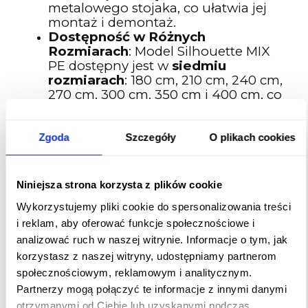
metalowego stojaka, co ułatwia jej
montaż i demontaż.
Dostępność w Różnych
Rozmiarach
: Model Silhouette MIX
PE dostępny jest w
siedmiu
rozmiarach
: 180 cm, 210 cm, 240 cm,
270 cm, 300 cm, 350 cm i 400 cm, co
pozwala na łatwe dopasowanie do
indywidualnych potrzeb i przestrzeni.
QUICK DISTRIBUTE SYSTEM
:
Zgoda
Szczegóły
O plikach cookies
Innowacyjny system składania
choinek umożliwia szybkie
rozłożenie i złożenie każdej części
Niniejsza strona korzysta z plików cookie
choinki jednym ruchem, co znacząco
Wykorzystujemy pliki cookie do spersonalizowania treści
ułatwia jej użytkowanie.
Certyfikat MPA NRW
: Produkt
i reklam, aby oferować funkcje społecznościowe i
posiada certyfikat Urzędu Kontroli
analizować ruch w naszej witrynie. Informacje o tym, jak
Materiałów MPA NRW, co zapewnia o
korzystasz z naszej witryny, udostępniamy partnerom
jego wysokiej jakości i
społecznościowym, reklamowym i analitycznym.
bezpieczeństwie użytkowania.
Partnerzy mogą połączyć te informacje z innymi danymi
otrzymanymi od Ciebie lub uzyskanymi podczas