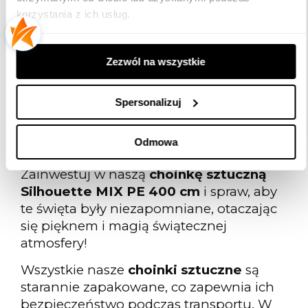
Dlaczego Warto Wybrać Choinkę
korzystania z ich usług.
Silhouette MIX PE 400 cm?
Wybierając
dużą choinkę sztuczną
Silhouette MIX PE 400 cm
, inwestujesz
Zezwól na wszystkie
w produkt, który łączy w sobie elegancję,
trwałość oraz funkcjonalność. Jej
Spersonalizuj
atrakcyjny wygląd i łatwość w montażu
sprawią, że przygotowania do świąt będą
Odmowa
przyjemnością.
Zainwestuj w naszą
choinkę sztuczną
Silhouette MIX PE 400 cm
i spraw, aby
te święta były niezapomniane, otaczając
się pięknem i magią świątecznej
atmosfery!
Wszystkie nasze
choinki sztuczne
są
starannie zapakowane, co zapewnia ich
bezpieczeństwo podczas transportu. W