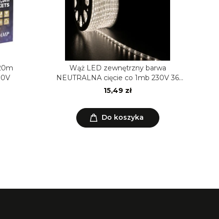
 20m
Wąż LED zewnętrzny barwa
30V
NEUTRALNA cięcie co 1mb 230V 36
diod/m horyzontalny
15,49 zł
Do koszyka