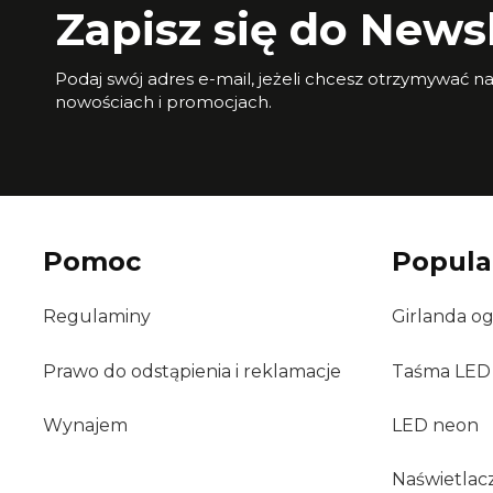
Zapisz się do Newsl
Podaj swój adres e-mail, jeżeli chcesz otrzymywać n
nowościach i promocjach.
Pomoc
Popula
Regulaminy
Girlanda o
Prawo do odstąpienia i reklamacje
Taśma LED
Wynajem
LED neon
Naświetlac