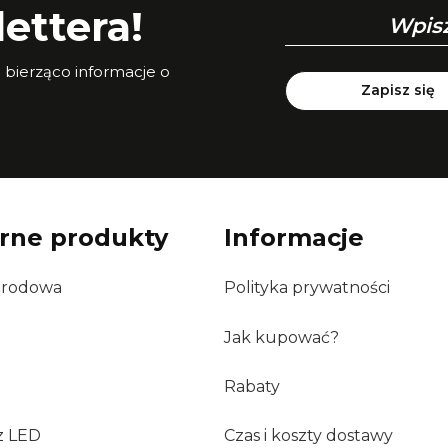
ettera!
a bierząco informacje o
Zapisz się
rne produkty
Informacje
grodowa
Polityka prywatności
Jak kupować?
Rabaty
z LED
Czas i koszty dostawy