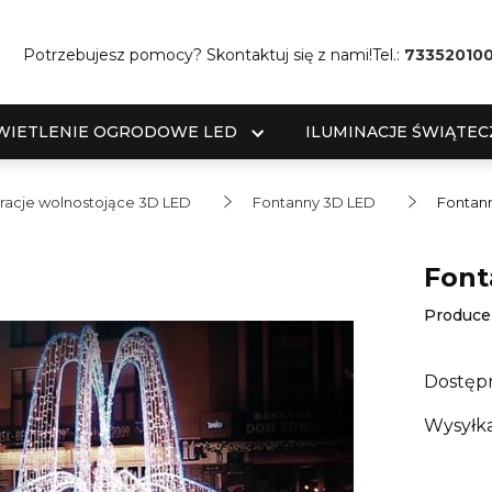
Potrzebujesz pomocy? Skontaktuj się z nami!
Tel.:
73352010
WIETLENIE OGRODOWE LED
ILUMINACJE ŚWIĄTEC
acje wolnostojące 3D LED
Fontanny 3D LED
Fontan
Font
Produce
Dostęp
Wysyłka