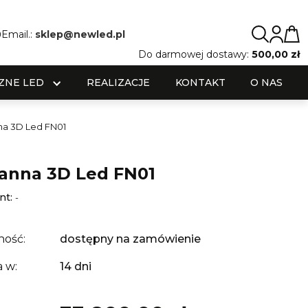
0
Email.:
sklep@newled.pl
Do darmowej dostawy:
500,00 zł
ZNE LED
REALIZACJE
KONTAKT
O NAS
na 3D Led FN01
anna 3D Led FN01
nt:
-
ność:
dostępny na zamówienie
 w:
14 dni