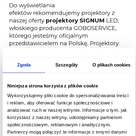
Do wyświetlania
efektów rekomendujemy projektory z
naszej oferty
projektory SIGNUM
LED,
włoskiego producenta GOBOSERVICE,
którego jesteśmy oficjalnym
przedstawicielem na Polskę. Projektory
najwyższej jakości z diodą LED.
Wyświetlanie znaków
Zgoda
Szczegóły
O plikach cookies
bezpieczeństwa
jest
najskuteczniejszym i najbardziej
ekonomicznym rozwiązaniem
Niniejsza strona korzysta z plików cookie
dostępnym na rynku. Projekcje
Wykorzystujemy pliki cookie do spersonalizowania treści
bezpieczeństwa są znacznie lepsze od
i reklam, aby oferować funkcje społecznościowe i
klasycznych systemów sygnalizacji,
analizować ruch w naszej witrynie. Informacje o tym, jak
ponieważ bardzo dobrze sprawują się w
korzystasz z naszej witryny, udostępniamy partnerom
warunkach słabej widoczności.
społecznościowym, reklamowym i analitycznym.
Partnerzy mogą połączyć te informacje z innymi danymi
Opis produktu: