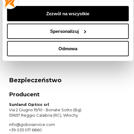
Wykonujemy płytki z dowolną grafiką!
Wyślij nam swój projekt lub zaproponuj
Zezwól na wszystkie
grafikę, a my na podstawie przesłanych
materiałów stworzymy Twoją płytkę
Spersonalizuj
GOBO.
Jeśli potrzebujesz pomocy w wyborze
Odmowa
projektora służymy pomocą.
Bezpieczeństwo
Producent
Sunland Optics srl
Via 2 Giugno 19/10 - Bonate Sotto (Bg)
151657 Reggio Calabria (RC), Włochy
info@goboservice.com
+39 035 017 6860