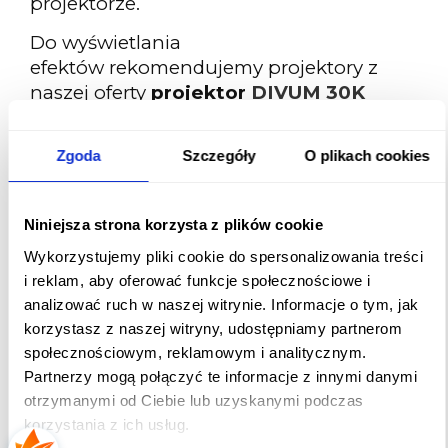
projektorze.
Do wyświetlania
efektów rekomendujemy projektory z
naszej oferty
projektor
DIVUM 30K
250W
LED oraz
projektor
DIVUM 50K
600W
LED, włoskiego producenta
Zgoda
Szczegóły
O plikach cookies
GOBOSERVICE, którego jesteśmy
oficjalnym przedstawicielem na Polskę.
Projektory najwyższej jakości z diodą LED,
Niniejsza strona korzysta z plików cookie
które wyświetlają zarówno obrazy
Wykorzystujemy pliki cookie do spersonalizowania treści
statyczne jak i dynamiczne, możliwy
i reklam, aby oferować funkcje społecznościowe i
również mapping.
analizować ruch w naszej witrynie. Informacje o tym, jak
korzystasz z naszej witryny, udostępniamy partnerom
Opis produktu:
społecznościowym, reklamowym i analitycznym.
• kolor biały
Partnerzy mogą połączyć te informacje z innymi danymi
otrzymanymi od Ciebie lub uzyskanymi podczas
• płytka z animacją świąteczną
korzystania z ich usług.