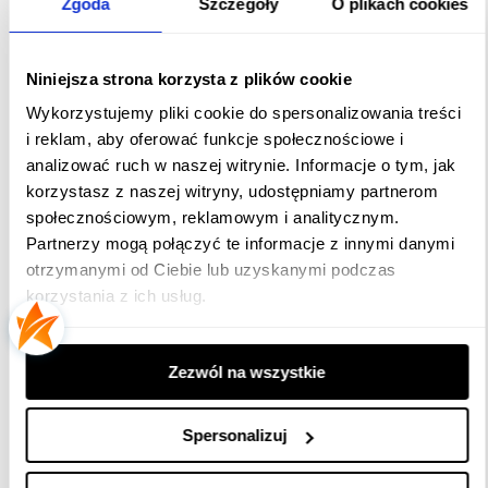
Zgoda
Szczegóły
O plikach cookies
Bestsellery
Niniejsza strona korzysta z plików cookie
Wykorzystujemy pliki cookie do spersonalizowania treści
i reklam, aby oferować funkcje społecznościowe i
analizować ruch w naszej witrynie. Informacje o tym, jak
korzystasz z naszej witryny, udostępniamy partnerom
społecznościowym, reklamowym i analitycznym.
Partnerzy mogą połączyć te informacje z innymi danymi
otrzymanymi od Ciebie lub uzyskanymi podczas
korzystania z ich usług.
Girlanda ogrodowa 50 metrów, 230V
Zezwól na wszystkie
gwint E27, IP44
905,00 zł
Spersonalizuj
Do koszyka