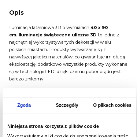
Opis
Iluminacja latarniowa 3D o wymiarach
40 x 90
cm. Iluminacje świąteczne uliczne 3D
to jedne z
najchętniej wykorzystywanych dekoracji w wielu
polskich miastach. Produkty wytwarzane są z
najwyższej jakości materiałów, co gwarantuje im długą
eksploatację, dodatkowo wszystkie produkty wykonane
są w technologii LED, dzięki czemu pobór prądu jest
bardzo znikomy.
Kabel zakończony jest kostką na Państwa specjalne
życzenie może zostać zakończony wtyczką.
Zgoda
Szczegóły
O plikach cookies
Iluminacja latarniowa posiada specjalnie zespojone
elementy umożliwiające montaż.
Niniejsza strona korzysta z plików cookie
Ważne : Zabrania się mocowania iluminacji za pomocą
opasek zaciskowych plastikowych!
Wykorzystujemy pliki cookie do spersonalizowania treści