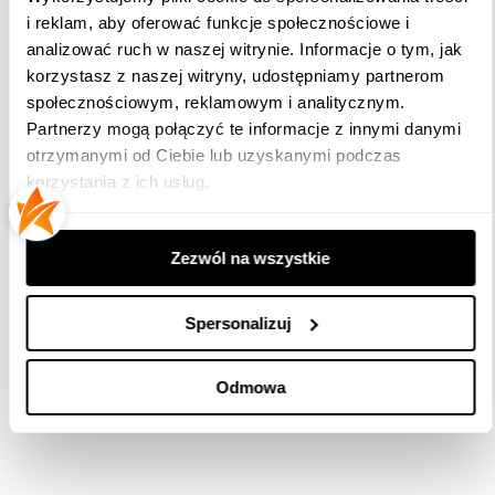
i reklam, aby oferować funkcje społecznościowe i
Dane techniczne:
analizować ruch w naszej witrynie. Informacje o tym, jak
korzystasz z naszej witryny, udostępniamy partnerom
Efekt Flash:
NIE
społecznościowym, reklamowym i analitycznym.
Wymiary:
40 x 90 cm
Partnerzy mogą połączyć te informacje z innymi danymi
otrzymanymi od Ciebie lub uzyskanymi podczas
Barwa światła:
ciepła lub zimna
korzystania z ich usług.
Zastosowanie:
Zewnętrzne
Waga:
7 kg
Zezwól na wszystkie
Moc:
36 W
Spersonalizuj
Napięcie:
230 V
Punkty świetlne:
410
Odmowa
Konstrukcja:
Aluminium 3D