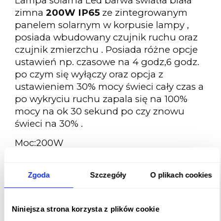
Lampa solarna Led barwa światła biała
zimna
200W IP65
ze zintegrowanym
panelem solarnym w korpusie lampy ,
posiada wbudowany czujnik ruchu oraz
czujnik zmierzchu . Posiada różne opcje
ustawień np. czasowe na 4 godz,6 godz.
po czym się wyłączy oraz opcja z
ustawieniem 30% mocy świeci cały czas a
po wykryciu ruchu zapala się na 100%
mocy na ok 30 sekund po czy znowu
świeci na 30%
.
Moc:
200W
Strumień świetlny:
2000lm
Temperatura barwowa:
6500K
Zgoda
Szczegóły
O plikach cookies
Kolor światła:
Barwa zimna
Klasa IP:
IP65
Typ panalu solarnego:
Monokrystaliczny
Niniejsza strona korzysta z plików cookie
Napięcie:
DC3.2V