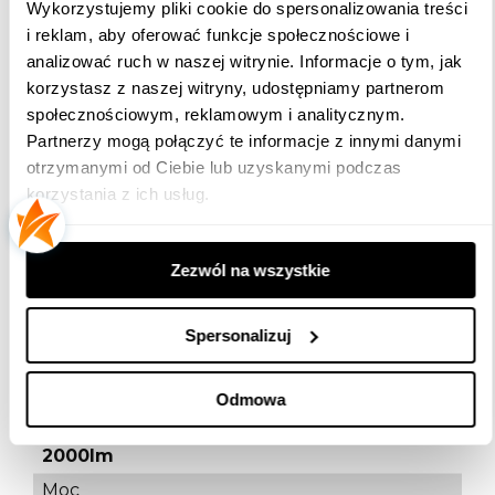
Wykorzystujemy pliki cookie do spersonalizowania treści
pojemność akumulatora.:
20000mAh
i reklam, aby oferować funkcje społecznościowe i
analizować ruch w naszej witrynie. Informacje o tym, jak
korzystasz z naszej witryny, udostępniamy partnerom
społecznościowym, reklamowym i analitycznym.
Partnerzy mogą połączyć te informacje z innymi danymi
Dane techniczne
otrzymanymi od Ciebie lub uzyskanymi podczas
korzystania z ich usług.
Minimalna Średnica Mocowania
48 MM
Zezwól na wszystkie
Temperatura Otoczenia Pracy
-5℃～40℃
Spersonalizuj
Ochrona IP
65
Odmowa
Wydajność Świetlna
2000lm
Moc