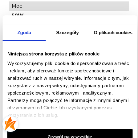
Moc
50W
Temperatura Barwowa
Zgoda
Szczegóły
O plikach cookies
Zimna
Szerokość
187 mm
Niniejsza strona korzysta z plików cookie
Wymiary
Wykorzystujemy pliki cookie do spersonalizowania treści
i reklam, aby oferować funkcje społecznościowe i
301 mm
analizować ruch w naszej witrynie. Informacje o tym, jak
Tworzywo
korzystasz z naszej witryny, udostępniamy partnerom
PVC , SZKŁO, METAL
społecznościowym, reklamowym i analitycznym.
Partnerzy mogą połączyć te informacje z innymi danymi
Do użytku
otrzymanymi od Ciebie lub uzyskanymi podczas
zewnętrznego
korzystania z ich usług.
Kolor Światła
BIAŁY ZIMNY
Zezwól na wszystkie