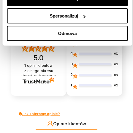
Spersonalizuj
Opinie
(1)
Odmowa
5
100%
4
0%
5.0
3
0%
1
opinii klientów
z całego okresu
2
0%
zebranych i zweryfikowanych przez
1
0%
Jak zbieramy opinie?
Opinie klientów