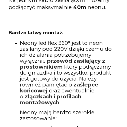
Na jednym kablu zasilającym możemy
podłączyć maksymalnie
40m
neonu.
Bardzo łatwy montaż.
Neony led flex 360° jest to neon
zasilany pod 220V dzięki czemu do
ich działania potrzebujemy
wyłącznie
przewód zasilający z
prostownikiem
który podłączamy
do gniazdka i to wszystko, produkt
jest gotowy do użycia. Należy
również pamiętać o
zaślepce
końcowej
oraz ewentualnie
o
złączkach
i
profilach
montażowych
.
Neony mają bardzo szerokie
zastosowanie: