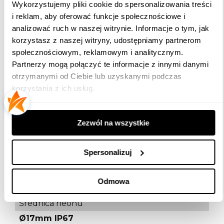
Wykorzystujemy pliki cookie do spersonalizowania treści
Efektywność energetyczna 2023 (UE-
i reklam, aby oferować funkcje społecznościowe i
2019/2015)
analizować ruch w naszej witrynie. Informacje o tym, jak
F
korzystasz z naszej witryny, udostępniamy partnerom
Certyfikaty:
społecznościowym, reklamowym i analitycznym.
CE & RoHS,UKCA
Partnerzy mogą połączyć te informacje z innymi danymi
otrzymanymi od Ciebie lub uzyskanymi podczas
Kąt świecenia
korzystania z ich usług.
270º
Żywotność
Zezwól na wszystkie
50 000 godz.
Stopień ochrony IP
Spersonalizuj
IP67
Częstotliwość
Odmowa
50-60 Hz
Średnica neonu
Ø17mm IP67