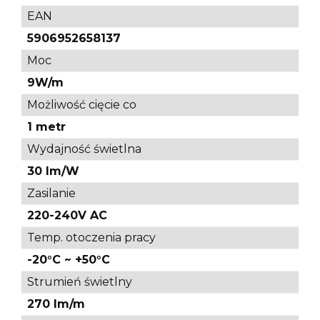
EAN
5906952658137
Moc
9W/m
Możliwość cięcie co
1 metr
Wydajność świetlna
30 lm/W
Zasilanie
220-240V AC
Temp. otoczenia pracy
-20°C ~ +50°C
Strumień świetlny
270 lm/m