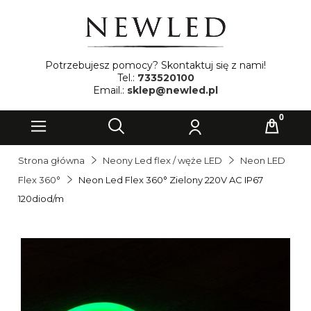
Potrzebujesz pomocy? Skontaktuj się z nami!
Tel.:
733520100
Email.:
sklep@newled.pl
Strona główna
Neony Led flex / węże LED
Neon LED
Flex 360°
Neon Led Flex 360° Zielony 220V AC IP67
120diod/m