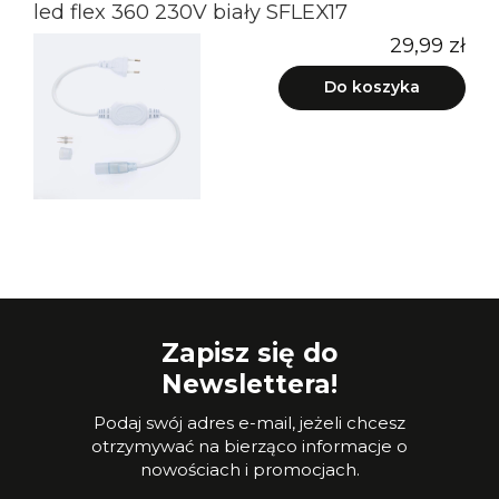
led flex 360 230V biały SFLEX17
29,99 zł
Do koszyka
Zapisz się do
Newslettera!
Podaj swój adres e-mail, jeżeli chcesz
otrzymywać na bierząco informacje o
nowościach i promocjach.