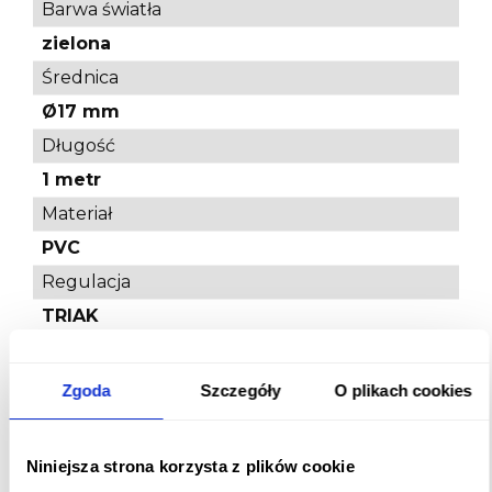
Barwa światła
zielona
Średnica
Ø17 mm
Długość
1 metr
Materiał
PVC
Regulacja
TRIAK
Przesłona
Mleczna
Zgoda
Szczegóły
O plikach cookies
Efektywność energetyczna 2021 (UE-
1369/2017)
Niniejsza strona korzysta z plików cookie
A+