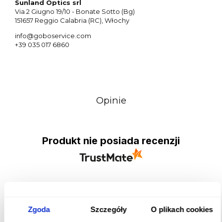
Sunland Optics srl
Via 2 Giugno 19/10 - Bonate Sotto (Bg)
151657 Reggio Calabria (RC), Włochy
info@goboservice.com
+39 035 017 6860
Opinie
Produkt nie posiada recenzji
Opinie o produkcie
Zgoda
Szczegóły
O plikach cookies