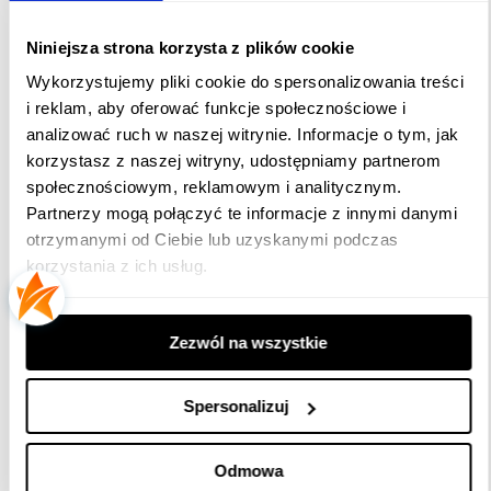
Niniejsza strona korzysta z plików cookie
EXCELLENT
Wykorzystujemy pliki cookie do spersonalizowania treści
i reklam, aby oferować funkcje społecznościowe i
Obiektyw 56 mm do projektora
DIVUM 30K
analizować ruch w naszej witrynie. Informacje o tym, jak
korzystasz z naszej witryny, udostępniamy partnerom
społecznościowym, reklamowym i analitycznym.
Partnerzy mogą połączyć te informacje z innymi danymi
otrzymanymi od Ciebie lub uzyskanymi podczas
5
/
5
korzystania z ich usług.
Średnia Ocena
Zezwól na wszystkie
1
Spersonalizuj
Opinie Klientów
Odmowa