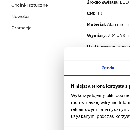
Źródło światła:
LED
Choinki sztuczne
CRI:
80
Nowości
Materiał:
Aluminium
Promocje
Wymiary:
204 x 79
Użytkowanie:
wewnę
Instalacja:
szynowa
Zgoda
Żywotność:
30 000 
Ściemnialna:
TAK
Niniejsza strona korzysta z
Temperatura pracy:
Wykorzystujemy pliki cookie 
Certyfikaty:
CE & R
ruch w naszej witrynie. Inf
reklamowym i analitycznym. 
uzyskanymi podczas korzysta