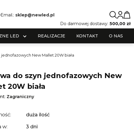
0
Email.:
sklep@newled.pl
Do darmowej dostawy:
500,00 zł
ZNE LED
REALIZACJE
KONTAKT
O NAS
 jednofazowych New Mallet 20W biała
wa do szyn jednofazowych New
et 20W biała
nt:
Zagraniczny
ność:
duża ilość
 w:
3 dni