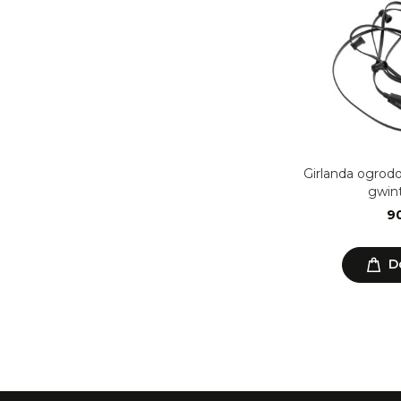
Girlanda ogrod
gwint
90
D