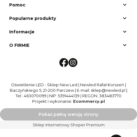
Pomoc
Popularne produkty
Informacje
O FIRMIE
Oświetlenie LED - Sklep New Led | Newled Rafał Korszeń |
Baczyńskiego 5, 21-200 Parczew | E-mail: sklep@newled.pl |
Tel.: 463070099 | NIP: 5391444139 | REGON: 383483770
Projekt i wykonanie:
Ecommercy.pl
Pokaż pełną wersję strony
Sklep internetowy Shoper Premium