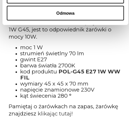
dobraniu najlepszego rozwiązania.
Odmowa
Girlanda wysyłana jest w zestawie z
żarówkami LED w barwie ciepłej 2700K
1W G45, jest to odpowiednik żarówki o
mocy 10W.
moc 1 W
strumień świetlny 70 lm
gwint E27
barwa światła 2700K
kod produktu
POL-G45 E27 1W WW
FIL
wymiary 45 x 45 x 70 mm
napięcie znamionowe 230V
kąt świecenia 280 °
Pamiętaj o żarówkach na zapas, żarówkę
znajdziesz
klikając tutaj!