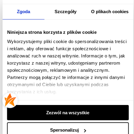
przed dostaniem się kurzu oraz wody.
Zgoda
Szczegóły
O plikach cookies
Girlandy ogrodowe mogą działać
zarówno podczas opadów deszczu jak i
śniegu, jest to produkt do użytku
Niniejsza strona korzysta z plików cookie
zewnętrznego oraz wewnętrznego!!!
Wykorzystujemy pliki cookie do spersonalizowania treści
i reklam, aby oferować funkcje społecznościowe i
Jakie żarówki do girlandy wybrać?
analizować ruch w naszej witrynie. Informacje o tym, jak
Dobór odpowiednich żarówek to
korzystasz z naszej witryny, udostępniamy partnerom
podstawa dla uzyskania odpowiedniego
społecznościowym, reklamowym i analitycznym.
Partnerzy mogą połączyć te informacje z innymi danymi
efektu świetlnego oraz dekoracyjnego, w
otrzymanymi od Ciebie lub uzyskanymi podczas
naszej ofercie znajdują się żarówki LED o
korzystania z ich usług.
różnej mocy od delikatnych 0,7W = 10W
do mocnych 8W, o różnych kształtach i
barwach światła. W razie potrzeby z
Zezwól na wszystkie
doborem odpowiednich żarówek prosimy
o kontakt telefoniczny lub e-mail, nasi
doradcy z pewnością pomogą w
Spersonalizuj