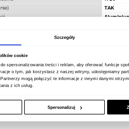
nie)
TAK
cji
Aluminiu
czerwona
430cm
Szczegóły
330cm
 plików cookie
do spersonalizowania treści i reklam, aby oferować funkcje sp
ormacje o tym, jak korzystasz z naszej witryny, udostępniamy p
Partnerzy mogą połączyć te informacje z innymi danymi otrzym
nia z ich usług.
Produkt nie posiada rec
Spersonalizuj
Z