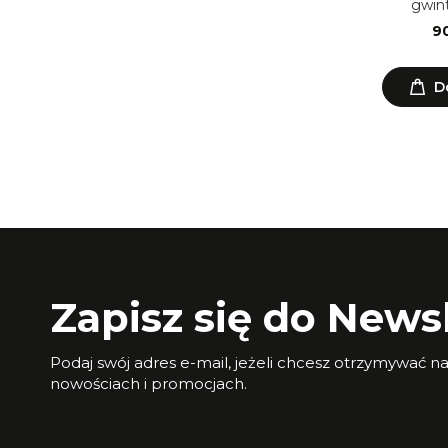
gwint
90
D
Zapisz się do Newsl
Podaj swój adres e-mail, jeżeli chcesz otrzymywać n
nowościach i promocjach.