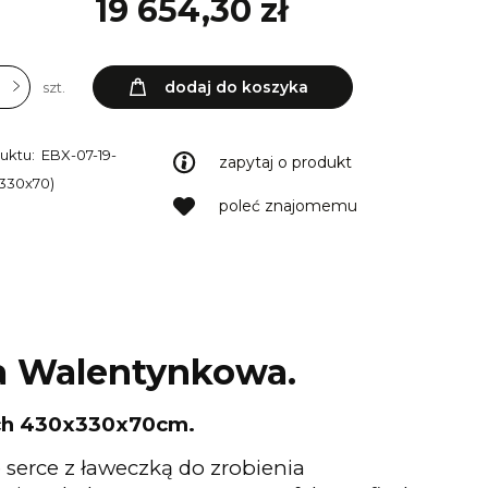
19 654,30 zł
dodaj do koszyka
szt.
uktu:
EBX-07-19-
zapytaj o produkt
330x70)
poleć znajomemu
cja Walentynkowa.
ach 430x330x70cm.
serce z ławeczką do zrobienia