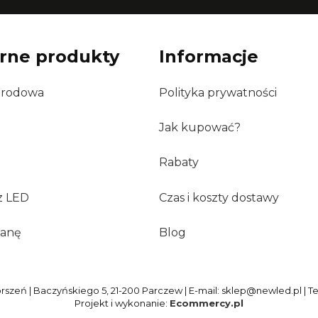
rne produkty
Informacje
grodowa
Polityka prywatności
Jak kupować?
Rabaty
z LED
Czas i koszty dostawy
ianę
Blog
szeń | Baczyńskiego 5, 21-200 Parczew | E-mail: sklep@newled.pl | T
Projekt i wykonanie:
Ecommercy.pl