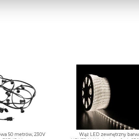
owa 50 metrów, 230V
Wąż LED zewnętrzny barw