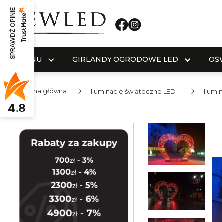
SPRAWDŹ OPINIE
MENU
GIRLANDY OGRODOWE LED
OŚ
Strona główna
Iluminacje świąteczne LED
Ilumi
4.8