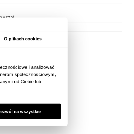
m+stal
O plikach cookies
ołecznościowe i analizować
artnerom społecznościowym,
anymi od Ciebie lub
enzji
ezwól na wszystkie