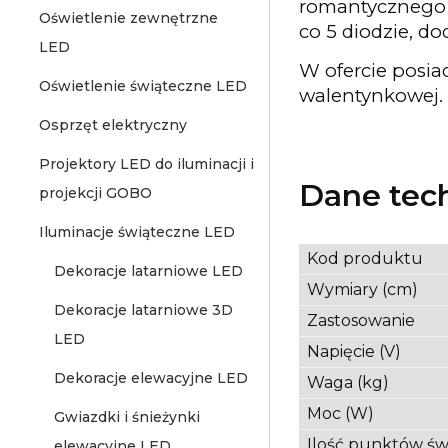
romantycznego z
Oświetlenie zewnętrzne
co 5 diodzie, 
LED
W ofercie posia
Oświetlenie świąteczne LED
walentynkowej.
Osprzęt elektryczny
Projektory LED do iluminacji i
Dane tec
projekcji GOBO
Iluminacje świąteczne LED
Kod produktu
Dekoracje latarniowe LED
Wymiary (cm)
Dekoracje latarniowe 3D
Zastosowanie
LED
Napięcie (V)
Dekoracje elewacyjne LED
Waga (kg)
Moc (W)
Gwiazdki i śnieżynki
Ilość punktów św
elewacyjne LED