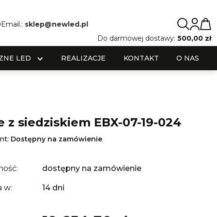
0
Email.:
sklep@newled.pl
Do darmowej dostawy:
500,00 zł
ZNE LED
REALIZACJE
KONTAKT
O NAS
e z siedziskiem EBX-07-19-024
nt:
Dostępny na zamówienie
ność:
dostępny na zamówienie
 w:
14 dni