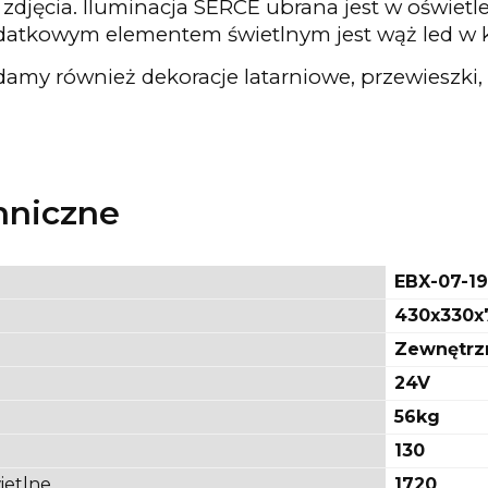
djęcia. Iluminacja SERCE ubrana jest w oświetl
dodatkowym elementem świetlnym jest wąż led w
damy również dekoracje latarniowe, przewieszki, 
hniczne
EBX-07-1
430x330x
Zewnętrz
24V
56kg
130
ietlne
1720