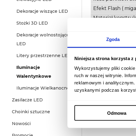
Efekt Flash ( miga
Dekoracje wiszące LED
Materiał konstruk
Stożki 3D LED
Barwa światła
Dekoracje wolnostojące 3D
Szerokość
Zgoda
LED
Wysokość
Litery przestrzenne LED
Niniejsza strona korzysta z
Iluminacje
Wykorzystujemy pliki cookie 
Opinie
ruch w naszej witrynie. Inf
Walentynkowe
reklamowym i analitycznym. 
Iluminacje Wielkanocne
uzyskanymi podczas korzysta
Zasilacze LED
Choinki sztuczne
Odmowa
Nowości
Promocje