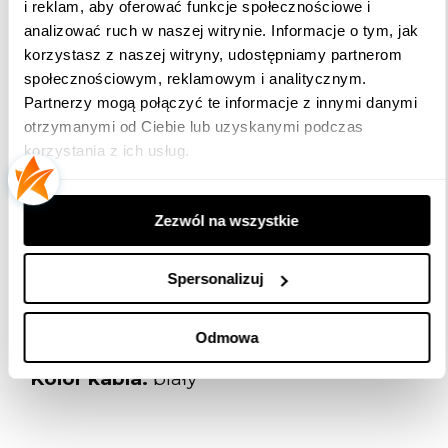
oświetlenia elewacji budynku, oświetlenia
i reklam, aby oferować funkcje społecznościowe i
centrów handlowych, oświetlenia drzew
analizować ruch w naszej witrynie. Informacje o tym, jak
czy krzewów, tworząc przy tym wspaniałą
korzystasz z naszej witryny, udostępniamy partnerom
iluminację świąteczną.
społecznościowym, reklamowym i analitycznym.
Partnerzy mogą połączyć te informacje z innymi danymi
Kabel zasilający należy dokupić osobno
otrzymanymi od Ciebie lub uzyskanymi podczas
kod produktu:
POL-PPCL1,5S2F-W-OW2
korzystania z ich usług.
Barwa światła:
Biała zimna
Ilość Diod:
96 diod w tym 24 z flash
Zezwól na wszystkie
Efekt flash:
NIE
Spersonalizuj
Szerokość:
5m
Wysokość:
0,7m
Odmowa
Kolor kabla:
biały