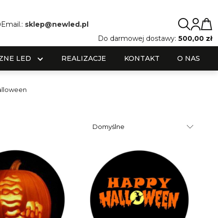
0
Email.:
sklep@newled.pl
Do darmowej dostawy:
500,00 zł
ZNE LED
REALIZACJE
KONTAKT
O NAS
alloween