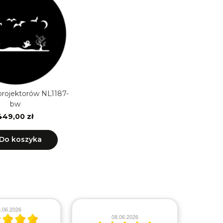
rojektorów NL1187-
bw
449,00 zł
Do koszyka
.06.2026
08.06.2026