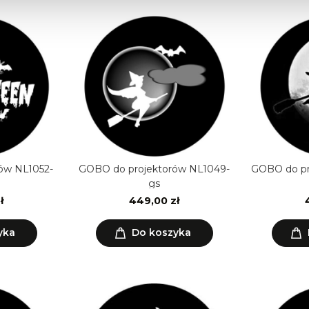
ów NL1052-
GOBO do projektorów NL1049-
GOBO do pr
gs
ł
449,00 zł
yka
Do koszyka