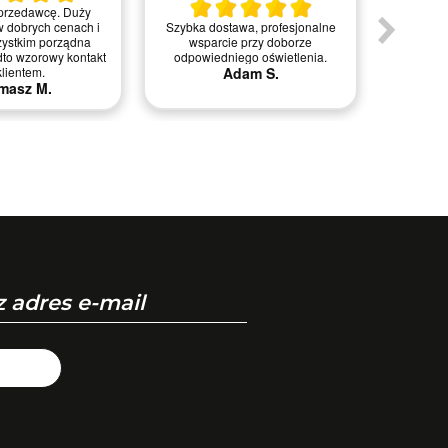
przedawcę. Duży
Szybka dostawa, profesjonalne
w dobrych cenach i
Jestem
wsparcie przy doborze
zystkim porządna
obsługi
odpowiedniego oświetlenia.
dto wzorowy kontakt
M
Adam S.
klientem.
masz M.