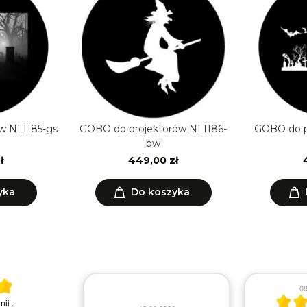
w NL1185-gs
GOBO do projektorów NL1186-
GOBO do p
bw
ł
449,00 zł
yka
Do koszyka
 5
08
2026
nii
.