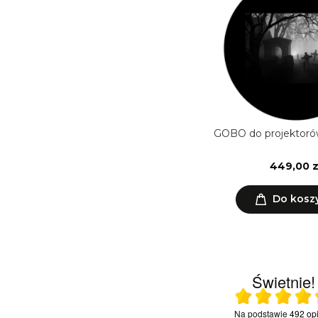
GOBO do projektoró
449,00 z
Do kosz
Świetnie!
Ocena średnia 4.9 na
22.06.2026
19.06.
Na podstawie
492 opi