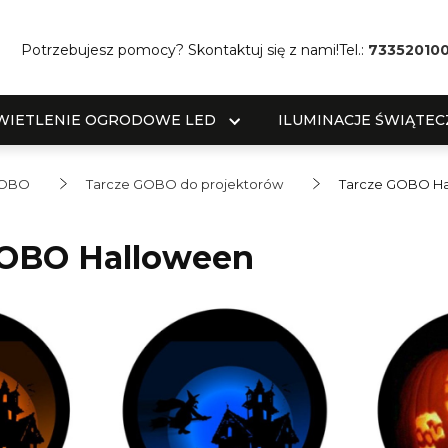
Potrzebujesz pomocy? Skontaktuj się z nami!
Tel.:
73352010
WIETLENIE OGRODOWE LED
ILUMINACJE ŚWIĄTEC
 GOBO
Tarcze GOBO do projektorów
Tarcze GOBO H
GOBO Halloween