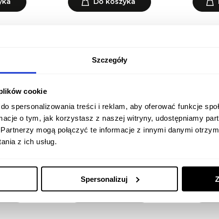
yka
Do koszyka
Szczegóły
 plików cookie
do spersonalizowania treści i reklam, aby oferować funkcje sp
ormacje o tym, jak korzystasz z naszej witryny, udostępniamy p
Partnerzy mogą połączyć te informacje z innymi danymi otrzym
nia z ich usług.
w NL1355-bw
GOBO do projektorów NL1360-
GOBO do pr
bw
ł
449,00 zł
Spersonalizuj
Z
yka
Do koszyka