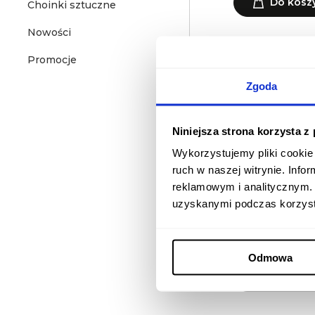
Do kosz
Choinki sztuczne
Nowości
Promocje
Zgoda
Niniejsza strona korzysta z
Wykorzystujemy pliki cookie 
ruch w naszej witrynie. Inf
reklamowym i analitycznym. 
uzyskanymi podczas korzysta
GOBO do projektoró
449,00 z
Odmowa
Do kosz