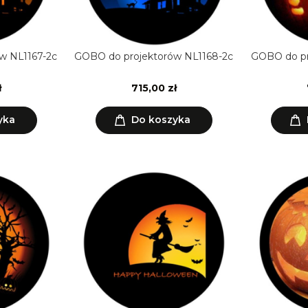
w NL1167-2c
GOBO do projektorów NL1168-2c
GOBO do pr
ł
715,00 zł
yka
Do koszyka