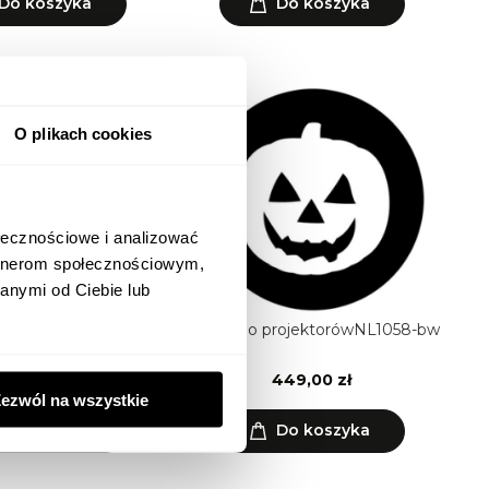
Do koszyka
Do koszyka
O plikach cookies
ołecznościowe i analizować
artnerom społecznościowym,
anymi od Ciebie lub
ojektorów NL1157-bw
GOBO do projektorówNL1058-bw
449,00 zł
449,00 zł
ezwól na wszystkie
Do koszyka
Do koszyka