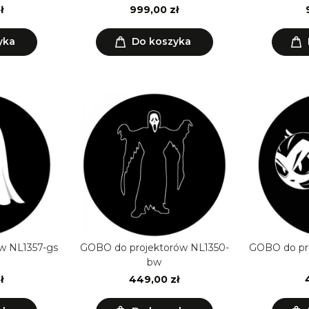
ł
999,00 zł
yka
Do koszyka
w NL1357-gs
GOBO do projektorów NL1350-
GOBO do pr
bw
ł
449,00 zł