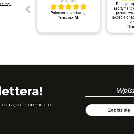
12.06.2026
e
.
Polecam s
tutaj
 kontakt ze
asortyment 
omoc w doborze
Polecam sprzedawcę.
przede ws
 strony osoby
Tomasz M.
jakość. Pona
ącej .
z 
 S.
To
ettera!
a bierząco informacje o
Zapisz się