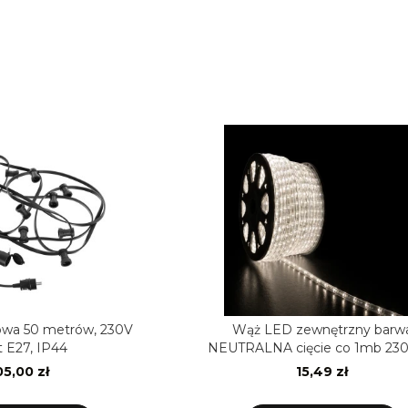
owa 50 metrów, 230V
Wąż LED zewnętrzny barw
 E27, IP44
NEUTRALNA cięcie co 1mb 230
diod/m horyzontalny
5,00 zł
15,49 zł