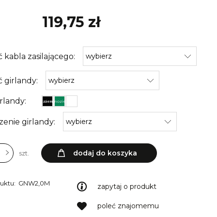
119,75 zł
 kabla zasilającego:
 girlandy:
rlandy:
czarny
ciemnozielony
biały
enie girlandy:
dodaj do koszyka
szt.
uktu:
GNW2,0M
zapytaj o produkt
poleć znajomemu