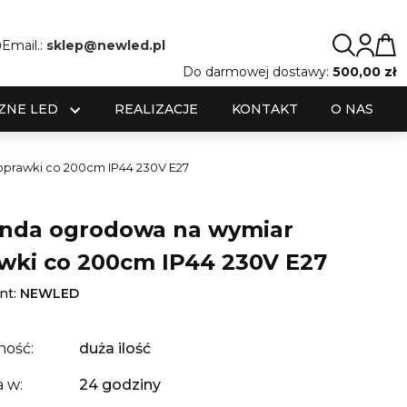
0
Email.:
sklep@newled.pl
Do darmowej dostawy:
500,00 zł
ZNE LED
REALIZACJE
KONTAKT
O NAS
oprawki co 200cm IP44 230V E27
anda ogrodowa na wymiar
wki co 200cm IP44 230V E27
nt:
NEWLED
ność:
duża ilość
 w:
24 godziny