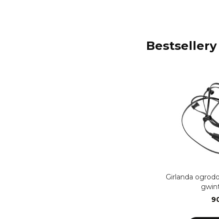
Bestsellery
Girlanda ogrod
gwint
90