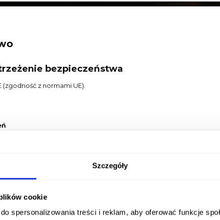
two
ostrzeżenie bezpieczeństwa
 (zgodność z normami UE).
eń
a
Szczegóły
zialna na terenie UE
 plików cookie
do spersonalizowania treści i reklam, aby oferować funkcje sp
a