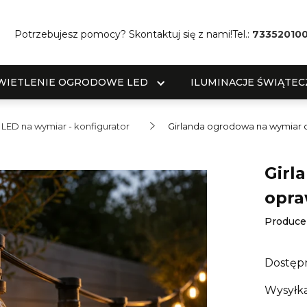
Potrzebujesz pomocy? Skontaktuj się z nami!
Tel.:
73352010
WIETLENIE OGRODOWE LED
ILUMINACJE ŚWIĄTEC
 LED na wymiar - konfigurator
Girlanda ogrodowa na wymiar 
Girl
opra
Produce
Dostęp
Wysyłka