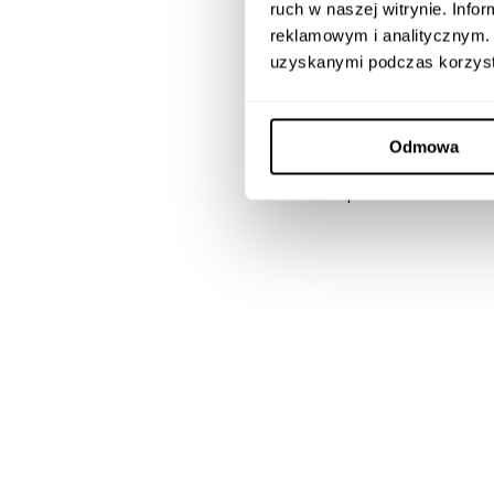
ruch w naszej witrynie. Inf
biuro@newled.pl
reklamowym i analitycznym. 
uzyskanymi podczas korzysta
Pliki do pobrania:
Instrukcja bezpieczeń
Odmowa
Opinie