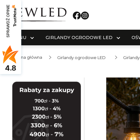
SPRAWDŹ OPINIE
MENU
GIRLANDY OGRODOWE LED
OŚ
Strona główna
Girlandy ogrodowe LED
Girlandy
4.8