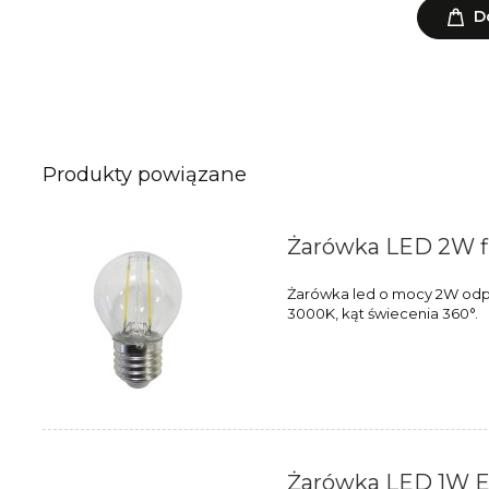
D
Produkty powiązane
Żarówka LED 2W f
Żarówka led o mocy 2W odpo
3000K, kąt świecenia 360°.
Żarówka LED 1W E