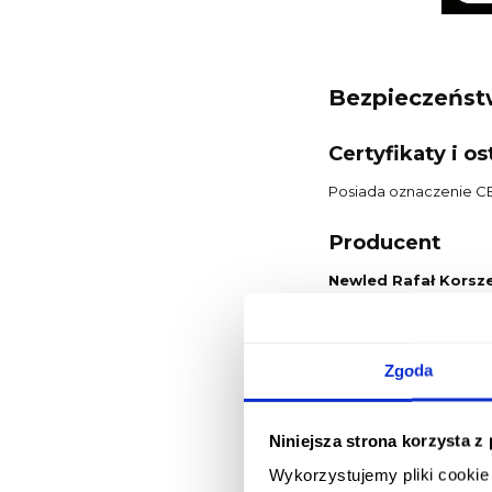
Bezpieczeńs
Certyfikaty i 
Posiada oznaczenie CE
Producent
Newled Rafał Korsz
Baczyńskiego 5
21-200 Parczew, Polsk
biuro@newled.pl
Zgoda
Osoba odpowied
Niniejsza strona korzysta z
Rafał Korszeń
Baczyńskiego 5
Wykorzystujemy pliki cookie 
21-200 Parczew, Polsk