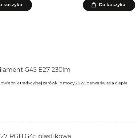
o koszyka
Do koszyka
ilament G45 E27 230lm
wiednik tradycyjnej żarówki o mocy 20W, barwa światła ciepła
27 RGB G45 plastikowa