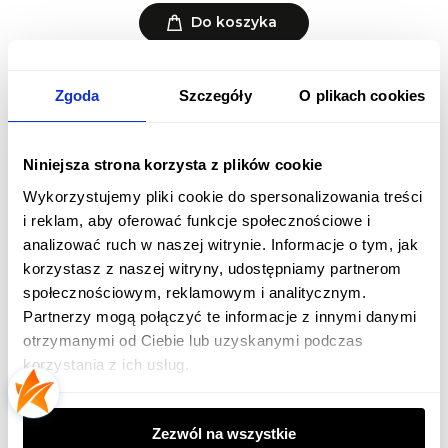
Do koszyka
Zgoda
Szczegóły
O plikach cookies
Niniejsza strona korzysta z plików cookie
Wykorzystujemy pliki cookie do spersonalizowania treści
i reklam, aby oferować funkcje społecznościowe i
analizować ruch w naszej witrynie. Informacje o tym, jak
korzystasz z naszej witryny, udostępniamy partnerom
społecznościowym, reklamowym i analitycznym.
Partnerzy mogą połączyć te informacje z innymi danymi
Żarówka Osram LED filament kolorowa 1,6W = 15W E27
żółta
otrzymanymi od Ciebie lub uzyskanymi podczas
14,22 zł
korzystania z ich usług.
Do koszyka
Zezwól na wszystkie