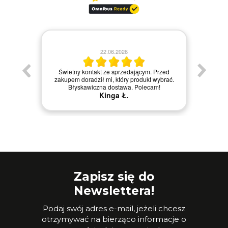
22.06.2026
Świetny kontakt ze sprzedającym. Przed
Bard
zakupem doradził mi, który produkt wybrać.
pomoc w
Błyskawiczna dostawa. Polecam!
Kinga Ł.
Zapisz się do
Newslettera!
Podaj swój adres e-mail, jeżeli chcesz
otrzymywać na bierząco informacje o