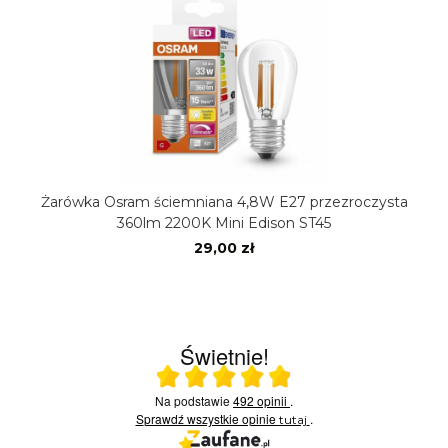
Żarówka Osram ściemniana 4,8W E27 przezroczysta
360lm 2200K Mini Edison ST45
29,00 zł
Świetnie!
Ocena średnia 4.9 na 5
Na podstawie
492 opinii
.
Sprawdź wszystkie opinie
.
tutaj