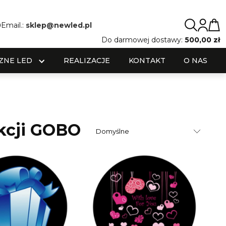
0
Email.:
sklep@newled.pl
Do darmowej dostawy:
500,00 zł
ZNE LED
REALIZACJE
KONTAKT
O NAS
ekcji GOBO