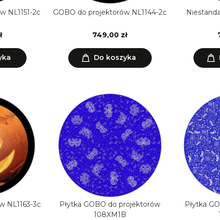
w NL1151-2c
GOBO do projektorów NL1144-2c
Niestand
ł
749,00 zł
yka
Do koszyka
w NL1163-3c
Płytka GOBO do projektorów
Płytka GO
108XM1B