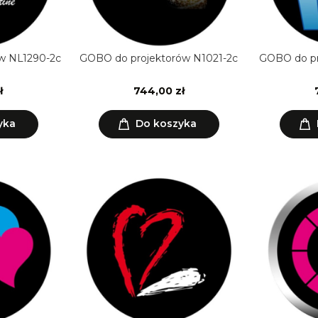
w NL1290-2c
GOBO do projektorów N1021-2c
GOBO do pr
ł
744,00 zł
yka
Do koszyka