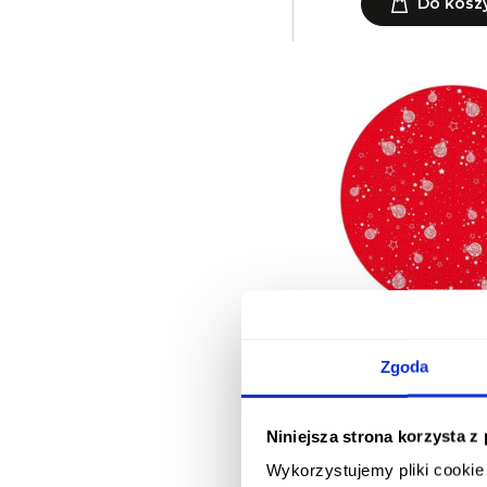
Do kosz
Płytka GOBO do p
108XD1
Zgoda
1 018,44 
Do kosz
Niniejsza strona korzysta z
Wykorzystujemy pliki cookie 