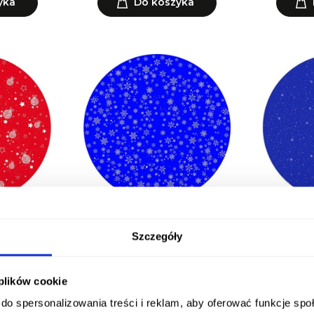
yka
Do koszyka
rojektorów
Płytka GOBO do projektorów
Płytka GO
R
108XN6B
Szczegóły
zł
1 018,44 zł
1
yka
Do koszyka
 plików cookie
do spersonalizowania treści i reklam, aby oferować funkcje sp