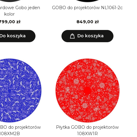
ardowe Gobo jeden
GOBO do projektorów NL1061-2c
kolor
799,00 zł
849,00 zł
Do koszyka
Do koszyka
BO do projektorów
Płytka GOBO do projektorów
108XM2B
108XW1R