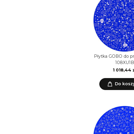
Płytka GOBO do p
108XU1B
1 018,44 
Do kosz