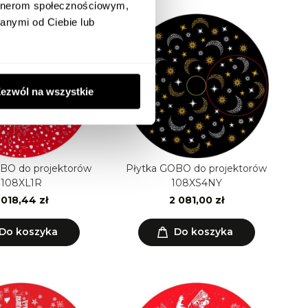
artnerom społecznościowym,
anymi od Ciebie lub
ezwól na wszystkie
BO do projektorów
Płytka GOBO do projektorów
108XL1R
108XS4NY
 018,44 zł
2 081,00 zł
Do koszyka
Do koszyka