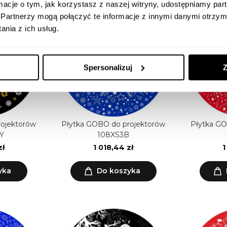
ormacje o tym, jak korzystasz z naszej witryny, udostępniamy p
Partnerzy mogą połączyć te informacje z innymi danymi otrzym
nia z ich usług.
Spersonalizuj
Z
rojektorów
Płytka GOBO do projektorów
Płytka GO
Y
108XS3B
zł
1 018,44 zł
1
yka
Do koszyka