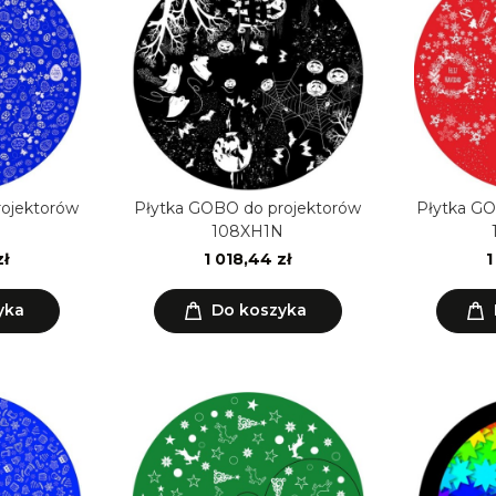
rojektorów
Płytka GOBO do projektorów
Płytka GO
108XH1N
zł
1 018,44 zł
1
yka
Do koszyka