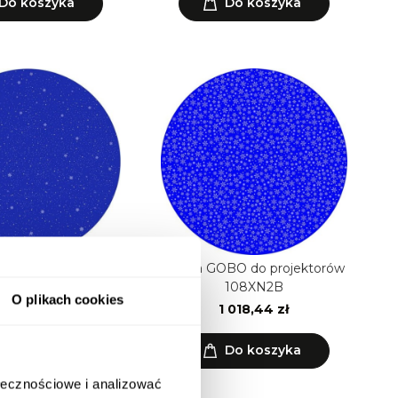
Do koszyka
Do koszyka
BO do projektorów
Płytka GOBO do projektorów
108XN1B
108XN2B
O plikach cookies
 018,44 zł
1 018,44 zł
Do koszyka
Do koszyka
ołecznościowe i analizować