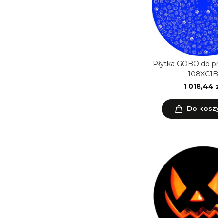
Płytka GOBO do p
108XC1B
1 018,44 
Do kosz