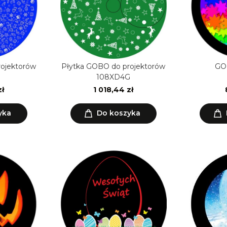
rojektorów
Płytka GOBO do projektorów
GO
108XD4G
zł
1 018,44 zł
yka
Do koszyka