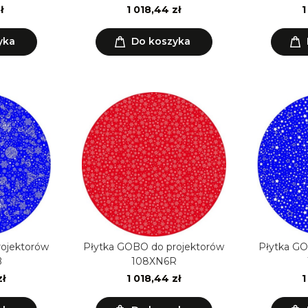
ł
1 018,44 zł
1
yka
Do koszyka
rojektorów
Płytka GOBO do projektorów
Płytka GO
B
108XN6R
zł
1 018,44 zł
1