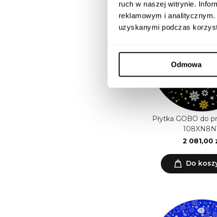
ruch w naszej witrynie. Inf
reklamowym i analitycznym. 
uzyskanymi podczas korzysta
Odmowa
Płytka GOBO do p
108XN8N
2 081,00 
Do kosz